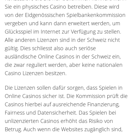
Sie ein physisches Casino betreiben. Diese wird
von der Eidgenössischen Spielbankenkommission
vergeben und kann dann erweitert werden, um
Glücksspiel im Internet zur Verfügung zu stellen.
Alle anderen Lizenzen sind in der Schweiz nicht
gültig. Dies schliesst also auch seriöse
ausländische Online Casinos in der Schweiz ein,
die zwar reguliert werden, aber keine nationalen
Casino Lizenzen besitzen.
Die Lizenzen sollen dafür sorgen, dass Spielen in
Online Casinos sicher ist. Die Kommission prüft die
Casinos hierbei auf ausreichende Finanzierung,
Fairness und Datensicherheit. Das Spielen bei
unlizenzierten Casinos erhöht das Risiko von
Betrug. Auch wenn die Websites zugänglich sind,