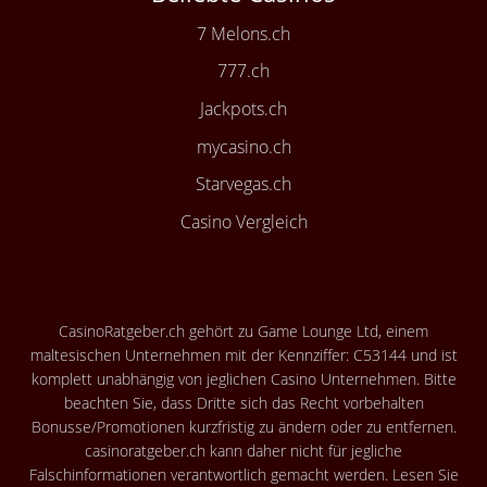
7 Melons.ch
777.ch
Jackpots.ch
mycasino.ch
Starvegas.ch
Casino Vergleich
CasinoRatgeber.ch gehört zu Game Lounge Ltd, einem
maltesischen Unternehmen mit der Kennziffer: C53144 und ist
komplett unabhängig von jeglichen Casino Unternehmen. Bitte
beachten Sie, dass Dritte sich das Recht vorbehalten
Bonusse/Promotionen kurzfristig zu ändern oder zu entfernen.
casinoratgeber.ch kann daher nicht für jegliche
Falschinformationen verantwortlich gemacht werden. Lesen Sie