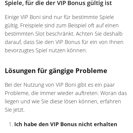
Spiele, für die der VIP Bonus gültig ist
Einige VIP Boni sind nur für bestimmte Spiele
gültig. Freispiele sind zum Beispiel oft auf einen
bestimmten Slot beschränkt. Achten Sie deshalb
darauf, dass Sie den VIP Bonus für ein von Ihnen
bevorzugtes Spiel nutzen können.
Lösungen für gängige Probleme
Bei der Nutzung von VIP Boni gibt es ein paar
Probleme, die immer wieder auftreten. Woran das
liegen und wie Sie diese lösen können, erfahren
Sie jetzt.
Ich habe den VIP Bonus nicht erhalten