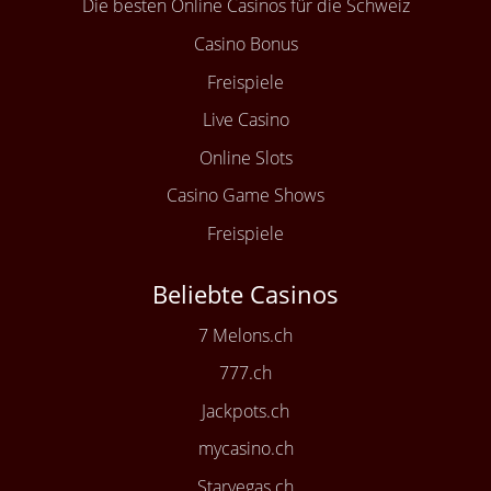
Die besten Online Casinos für die Schweiz
Casino Bonus
Freispiele
Live Casino
Online Slots
Casino Game Shows
Freispiele
Beliebte Casinos
7 Melons.ch
777.ch
Jackpots.ch
mycasino.ch
Starvegas.ch