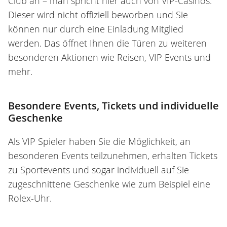
Club an – man spricht hier auch von VIP-Casinos.
Dieser wird nicht offiziell beworben und Sie
können nur durch eine Einladung Mitglied
werden. Das öffnet Ihnen die Türen zu weiteren
besonderen Aktionen wie Reisen, VIP Events und
mehr.
Besondere Events, Tickets und individuelle
Geschenke
Als VIP Spieler haben Sie die Möglichkeit, an
besonderen Events teilzunehmen, erhalten Tickets
zu Sportevents und sogar individuell auf Sie
zugeschnittene Geschenke wie zum Beispiel eine
Rolex-Uhr.