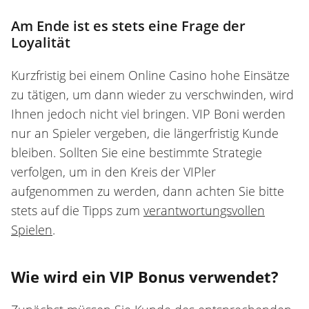
Am Ende ist es stets eine Frage der
Loyalität
Kurzfristig bei einem Online Casino hohe Einsätze
zu tätigen, um dann wieder zu verschwinden, wird
Ihnen jedoch nicht viel bringen. VIP Boni werden
nur an Spieler vergeben, die längerfristig Kunde
bleiben. Sollten Sie eine bestimmte Strategie
verfolgen, um in den Kreis der VIPler
aufgenommen zu werden, dann achten Sie bitte
stets auf die Tipps zum
verantwortungsvollen
Spielen
.
Wie wird ein VIP Bonus verwendet?