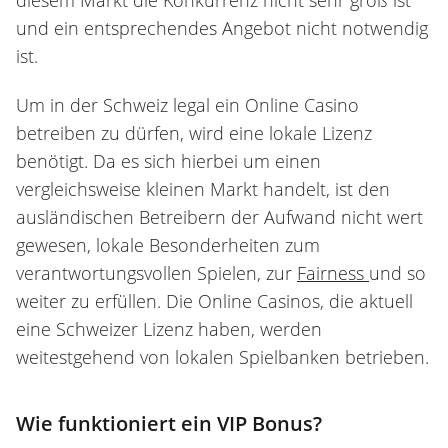
und ein entsprechendes Angebot nicht notwendig
ist.
Um in der Schweiz legal ein Online Casino
betreiben zu dürfen, wird eine lokale Lizenz
benötigt. Da es sich hierbei um einen
vergleichsweise kleinen Markt handelt, ist den
ausländischen Betreibern der Aufwand nicht wert
gewesen, lokale Besonderheiten zum
verantwortungsvollen Spielen, zur
Fairness
und so
weiter zu erfüllen. Die Online Casinos, die aktuell
eine Schweizer Lizenz haben, werden
weitestgehend von lokalen Spielbanken betrieben.
Wie funktioniert ein VIP Bonus?