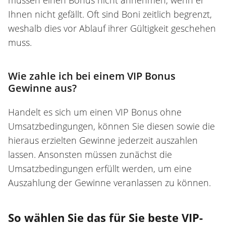
Ihnen nicht gefällt. Oft sind Boni zeitlich begrenzt,
weshalb dies vor Ablauf ihrer Gültigkeit geschehen
muss.
Wie zahle ich bei einem VIP Bonus
Gewinne aus?
Handelt es sich um einen VIP Bonus ohne
Umsatzbedingungen, können Sie diesen sowie die
hieraus erzielten Gewinne jederzeit auszahlen
lassen. Ansonsten müssen zunächst die
Umsatzbedingungen erfüllt werden, um eine
Auszahlung der Gewinne veranlassen zu können.
So wählen Sie das für Sie beste VIP-