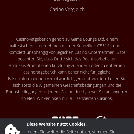
Casino Vergleich
CasinoRatgeber.ch gehört zu Game Lounge Ltd, einem
maltesischen Unternehmen mit der Kennziffer: C53144 und ist
komplett unabhängig von jeglichen Casino Unternehmen. Bitte
beachten Sie, dass Dritte sich das Recht vorbehalten
Bonusse/Promotionen kurzfristig zu ändern oder zu entfernen.
casinoratgeber.ch kann daher nicht für jegliche
Falschinformationen verantwortlich gemacht werden. Lesen Sie
sich stets die Allgemeinen Geschäftsbedingungen und die
Bonusbedingungen in jedem Casino durch, bevor Sie anfangen zu
spielen. Wir verlinken nur zu lizenzierten Casinos.
Diese Website nutzt Cookies.
Indem Sie weiter die Seite nutzen, stimmen Sie