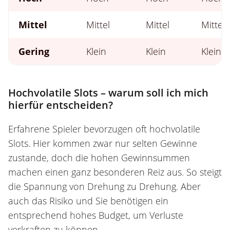
Mittel
Mittel
Mittel
Mittel
Gering
Klein
Klein
Klein
Hochvolatile Slots – warum soll ich mich
hierfür entscheiden?
Erfahrene Spieler bevorzugen oft hochvolatile
Slots. Hier kommen zwar nur selten Gewinne
zustande, doch die hohen Gewinnsummen
machen einen ganz besonderen Reiz aus. So steigt
die Spannung von Drehung zu Drehung. Aber
auch das Risiko und Sie benötigen ein
entsprechend hohes Budget, um Verluste
verkraften zu können.