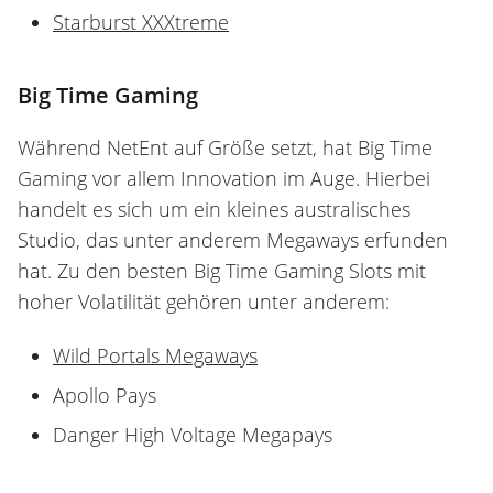
Starburst XXXtreme
Big Time Gaming
Während NetEnt auf Größe setzt, hat Big Time
Gaming vor allem Innovation im Auge. Hierbei
handelt es sich um ein kleines australisches
Studio, das unter anderem Megaways erfunden
hat. Zu den besten Big Time Gaming Slots mit
hoher Volatilität gehören unter anderem:
Wild Portals Megaways
Apollo Pays
Danger High Voltage Megapays