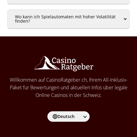
Wo kann ich Spielautomaten mit hoher Volatilität
finden?
Willkommen auf CasinoRatgeber.ch, Ihrem All-Inklusiv-
Paket für Bewertungen und aktuellen Infos über legale
Online Casinos in der Schweiz.
Deutsch