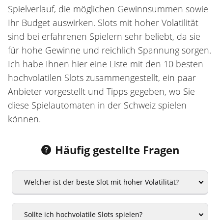
Spielverlauf, die möglichen Gewinnsummen sowie
Ihr Budget auswirken. Slots mit hoher Volatilität
sind bei erfahrenen Spielern sehr beliebt, da sie
für hohe Gewinne und reichlich Spannung sorgen.
Ich habe Ihnen hier eine Liste mit den 10 besten
hochvolatilen Slots zusammengestellt, ein paar
Anbieter vorgestellt und Tipps gegeben, wo Sie
diese Spielautomaten in der Schweiz spielen
können.
Häufig gestellte Fragen
Welcher ist der beste Slot mit hoher Volatilität?
Sollte ich hochvolatile Slots spielen?