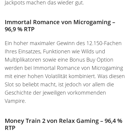
Jackpots machen das wieder gut.
Immortal Romance von Microgaming –
96,9 % RTP
Ein hoher maximaler Gewinn des 12.150-Fachen
Ihres Einsatzes, Funktionen wie Wilds und
Multiplikatoren sowie eine Bonus Buy Option
werden bei Immortal Romance von Microgaming
mit einer hohen Volatilität kombiniert. Was diesen
Slot so beliebt macht, ist jedoch vor allem die
Geschichte der jeweiligen vorkommenden
Vampire.
Money Train 2 von Relax Gaming – 96,4 %
RTP