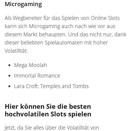
Microgaming
Als Wegbereiter für das Spielen von Online Slots
kann sich Microgaming auch nach wie vor aus
diesem Markt behaupten. Und das nicht nur, dank
dieser beliebten Spielautomaten mit hoher
Volatilität:
Mega Moolah
Immortal Romance
Lara Croft: Temples and Tombs
Hier können Sie die besten
hochvolatilen Slots spielen
Jetzt, da Sie alles über die Volatilität von