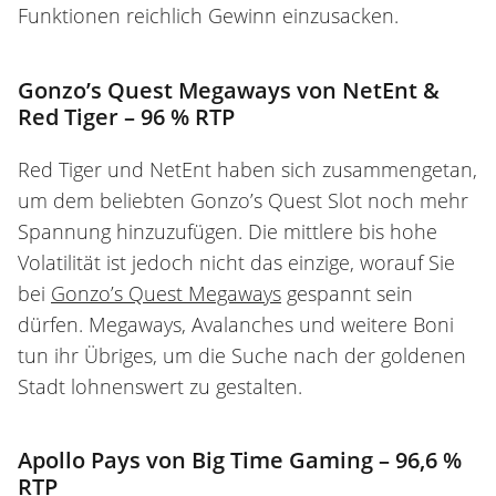
Funktionen reichlich Gewinn einzusacken.
Gonzo’s Quest Megaways von NetEnt &
Red Tiger – 96 % RTP
Red Tiger und NetEnt haben sich zusammengetan,
um dem beliebten Gonzo’s Quest Slot noch mehr
Spannung hinzuzufügen. Die mittlere bis hohe
Volatilität ist jedoch nicht das einzige, worauf Sie
bei
Gonzo’s Quest Megaways
gespannt sein
dürfen. Megaways, Avalanches und weitere Boni
tun ihr Übriges, um die Suche nach der goldenen
Stadt lohnenswert zu gestalten.
Apollo Pays von Big Time Gaming – 96,6 %
RTP