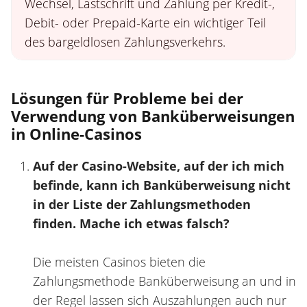
Wechsel, Lastschrift und Zahlung per Kredit-,
Debit- oder Prepaid-Karte ein wichtiger Teil
des bargeldlosen Zahlungsverkehrs.
Lösungen für Probleme bei der
Verwendung von Banküberweisungen
in Online-Casinos
Auf der Casino-Website, auf der ich mich
befinde, kann ich Banküberweisung
nicht
in der Liste der Zahlungsmethoden
finden. Mache ich etwas falsch?
Die meisten Casinos bieten die
Zahlungsmethode Banküberweisung an und in
der Regel lassen sich Auszahlungen auch nur