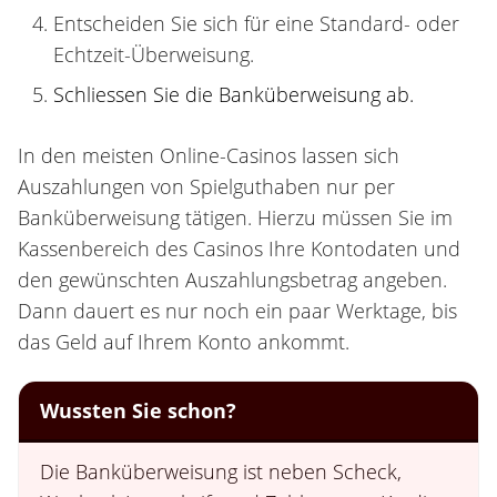
Entscheiden Sie sich für eine Standard- oder
Echtzeit-Überweisung.
Schliessen Sie die Banküberweisung ab.
In den meisten Online-Casinos lassen sich
Auszahlungen von Spielguthaben nur per
Banküberweisung tätigen. Hierzu müssen Sie im
Kassenbereich des Casinos Ihre Kontodaten und
den gewünschten Auszahlungsbetrag angeben.
Dann dauert es nur noch ein paar Werktage, bis
das Geld auf Ihrem Konto ankommt.
Wussten Sie schon?
Die Banküberweisung ist neben Scheck,