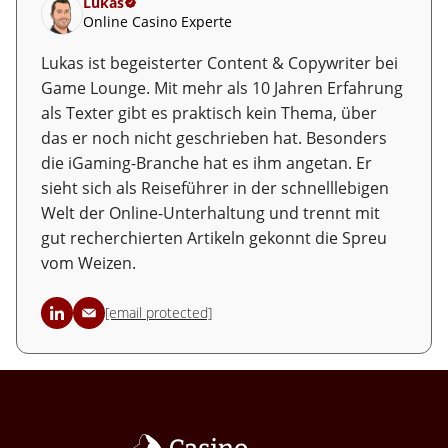
Lukas
Online Casino Experte
Lukas ist begeisterter Content & Copywriter bei
Game Lounge. Mit mehr als 10 Jahren Erfahrung
als Texter gibt es praktisch kein Thema, über
das er noch nicht geschrieben hat. Besonders
die iGaming-Branche hat es ihm angetan. Er
sieht sich als Reiseführer in der schnelllebigen
Welt der Online-Unterhaltung und trennt mit
gut recherchierten Artikeln gekonnt die Spreu
vom Weizen.
[email protected]