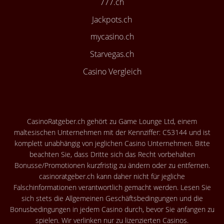
777.ch
Jackpots.ch
mycasino.ch
Starvegas.ch
Casino Vergleich
CasinoRatgeber.ch gehört zu Game Lounge Ltd, einem
maltesischen Unternehmen mit der Kennziffer: C53144 und ist
komplett unabhängig von jeglichen Casino Unternehmen. Bitte
beachten Sie, dass Dritte sich das Recht vorbehalten
Bonusse/Promotionen kurzfristig zu ändern oder zu entfernen.
casinoratgeber.ch kann daher nicht für jegliche
Falschinformationen verantwortlich gemacht werden. Lesen Sie
sich stets die Allgemeinen Geschäftsbedingungen und die
Bonusbedingungen in jedem Casino durch, bevor Sie anfangen zu
spielen. Wir verlinken nur zu lizenzierten Casinos.