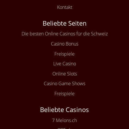
Kontakt
Beliebte Seiten
Die besten Online Casinos für die Schweiz
Casino Bonus
Freispiele
Live Casino
Online Slots
Casino Game Shows
Freispiele
Beliebte Casinos
7 Melons.ch