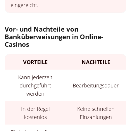
eingereicht.
Vor- und Nachteile von
Banküberweisungen in Online-
Casinos
VORTEILE
NACHTEILE
Kann jederzeit
durchgeführt
Bearbeitungsdauer
werden
In der Regel
Keine schnellen
kostenlos
Einzahlungen