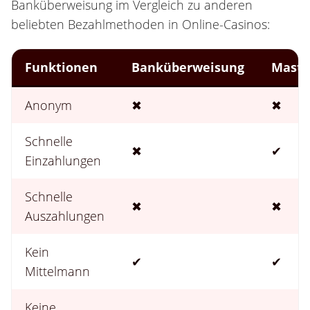
Banküberweisung im Vergleich zu anderen
beliebten Bezahlmethoden in Online-Casinos:
Funktionen
Banküberweisung
Maste
Anonym
✖
✖
Schnelle
✖
✔
Einzahlungen
Schnelle
✖
✖
Auszahlungen
Kein
✔
✔
Mittelmann
Keine