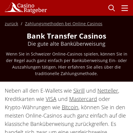
zurück
Zahlungsmethoden bei Online Casinos
Bank Transfer Casinos
Die gute alte Banküberweisung
Wenn Sie in Schweizer Online-Casinos spielen, können Sie in
der Regel auch ganz einfach per Banküberweisung Ein- oder
Auszahlungen tätigen. Hier erfahren Sie alles über die
traditionelle Zahlungsmethode.
Neben all den E-Wallets wie
Skrill
und
Netteller
,
Kreditkarten wie
VISA
und
Mastercard
oder
Krypto-Währungen wie
Bitcoin
, können Sie in den
meisten Online-Casinos auch ganz einfach auf die
klassische Banküberweisung zurückgreifen. Es
handelt sich zwar um eine vergleichsweise