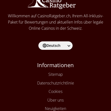
Willkommen auf CasinoRatgeber.ch, Ihrem All-Inklusiv-
Paket für Bewertungen und aktuellen Infos über legale
Online Casinos in der Schweiz.
Deutsch
Informationen
Sitemap
Datenschutzrichtlinie
Cookies
Über uns
Neuigkeiten