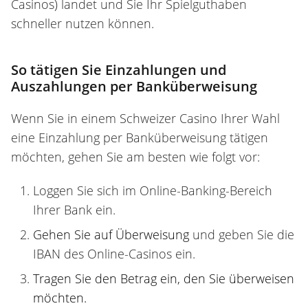
Casinos) landet und Sie Ihr Spielguthaben
schneller nutzen können.
So tätigen Sie Einzahlungen und
Auszahlungen per Banküberweisung
Wenn Sie in einem Schweizer Casino Ihrer Wahl
eine Einzahlung per Banküberweisung tätigen
möchten, gehen Sie am besten wie folgt vor:
Loggen Sie sich im Online-Banking-Bereich
Ihrer Bank ein.
Gehen Sie auf Überweisung
und geben Sie die
IBAN des Online-Casinos ein.
Tragen Sie den Betrag ein, den Sie überweisen
möchten.