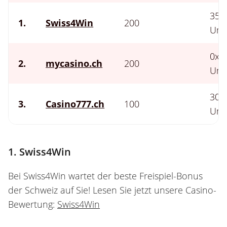
35x
1.
Swiss4Win
200
Ums
0x
2.
mycasino.ch
200
Ums
30x
3.
Casino777.ch
100
Ums
1. Swiss4Win
Bei Swiss4Win wartet der beste Freispiel-Bonus
der Schweiz auf Sie! Lesen Sie jetzt unsere Casino-
Bewertung:
Swiss4Win