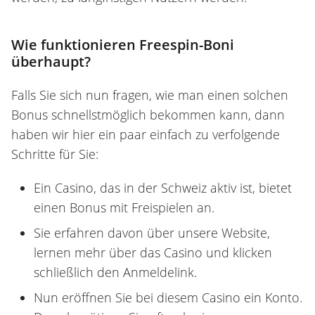
Wie funktionieren Freespin-Boni
überhaupt?
Falls Sie sich nun fragen, wie man einen solchen
Bonus schnellstmöglich bekommen kann, dann
haben wir hier ein paar einfach zu verfolgende
Schritte für Sie:
Ein Casino, das in der Schweiz aktiv ist, bietet
einen Bonus mit Freispielen an.
Sie erfahren davon über unsere Website,
lernen mehr über das Casino und klicken
schließlich den Anmeldelink.
Nun eröffnen Sie bei diesem Casino ein Konto.