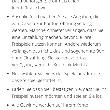
Dazu benötigen Sie oftmals einen
Identitätsnachweis.
Anschließend machen Sie alle Angaben, die
vom Casino zur Kontoeröffnung verlangt
werden. Manche Anbieter verlangen, dass Sie
eine Einzahlung machen, bevor Sie Ihre
Freispiele nutzen können. Andere wiederum
verlangen das nicht, das sind sogenannte Boni
ohne Einzahlung. Sie stehen sofort zur
Verfügung, wenn Ihr Konto aktiviert ist.
Nun wählen Sie eines der Spiele aus, für die
das Freispiel gestattet ist.
Laden Sie das Spiel, bestätigen Sie, dass Sie Ihr
Freispiel nutzen möchten und spielen Sie los.
Alle Gewinne werden auf Ihrem Konto