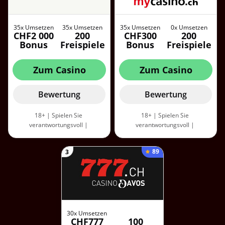
35x Umsetzen
35x Umsetzen
35x Umsetzen
0x Umsetzen
CHF2 000
200
CHF300
200
Bonus
Freispiele
Bonus
Freispiele
Zum Casino
Zum Casino
Bewertung
Bewertung
18+ | Spielen Sie
18+ | Spielen Sie
verantwortungsvoll |
verantwortungsvoll |
BeGambleAware.org |
BeGambleAware.org |
Begambleaware.org
| Bevor der
Begambleaware.org
| Die
89
3
Bonus abgehoben werden kann,
Umsatzbedingungen müssen
muss der Bonusbetrag 35 Mal
innerhalb von 30 Tagen erfüllt
umgesetzt werden. Es gelten die
werden. |
Die Richtlinien und
allgemeinen Bedingungen des
Allgemeinen
Casino-Betreibers. |
Die
Geschäftsbedingungen gelten
Richtlinien und Allgemeinen
Geschäftsbedingungen gelten
30x Umsetzen
CHF777
100