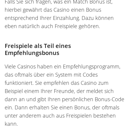
Falls Sie sich fragen, was ein Match Bonus ist,
hierbei gewährt das Casino einen Bonus
entsprechend Ihrer Einzahlung. Dazu können
eben natürlich auch Freispiele gehören.
Freispiele als Teil eines
Empfehlungsbonus
Viele Casinos haben ein Empfehlungsprogramm,
das oftmals über ein System mit Codes
funktioniert. Sie empfehlen das Casino zum
Beispiel einem Ihrer Freunde, der meldet sich
dann an und gibt Ihren persönlichen Bonus-Code
ein. Dann erhalten Sie einen Bonus, der oftmals
unter anderem auch aus Freispielen bestehen
kann.