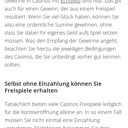
Gewinne in Casinos mit
Echtgeld
sind real. Das gilt
auch für einen Gewinn, der aus einem Freispiel
resultiert. Wenn Sie viel Glück haben, können Sie
also eine ordentliche Summe gewinnen, ohne
dass Sie dabei Ihr eigenes Geld aufs Spiel setzen
müssen. Was den Empfang der Gewinne angeht,
beachten Sie hierzu die jeweiligen Bedingungen
des Casinos, die Sie unbedingt vorher gut kennen
sollten.
Selbst ohne Einzahlung können Sie
Freispiele erhalten
Tatsächlich bieten viele Casinos Freispiele lediglich
für die Kontoeröffnung alleine an. In so einem Fall
müssen Sie nicht einmal eine Einzahlung