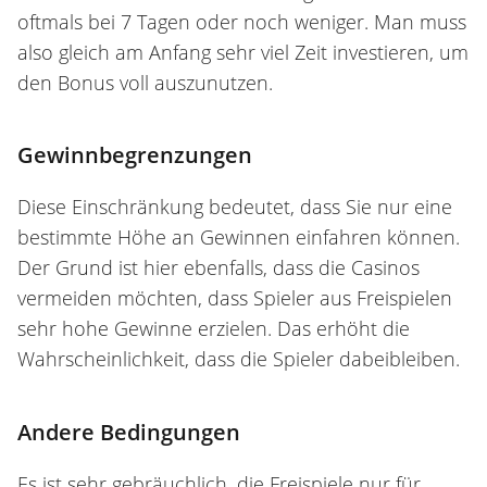
oftmals bei 7 Tagen oder noch weniger. Man muss
also gleich am Anfang sehr viel Zeit investieren, um
den Bonus voll auszunutzen.
Gewinnbegrenzungen
Diese Einschränkung bedeutet, dass Sie nur eine
bestimmte Höhe an Gewinnen einfahren können.
Der Grund ist hier ebenfalls, dass die Casinos
vermeiden möchten, dass Spieler aus Freispielen
sehr hohe Gewinne erzielen. Das erhöht die
Wahrscheinlichkeit, dass die Spieler dabeibleiben.
Andere Bedingungen
Es ist sehr gebräuchlich, die Freispiele nur für