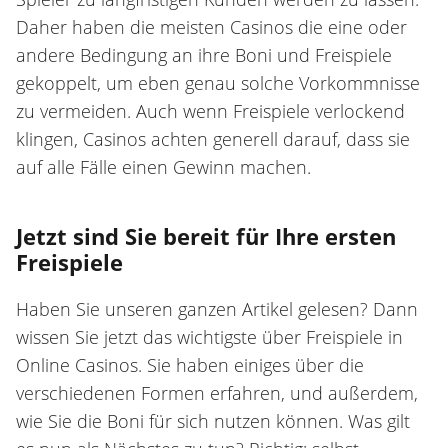
Daher haben die meisten Casinos die eine oder
andere Bedingung an ihre Boni und Freispiele
gekoppelt, um eben genau solche Vorkommnisse
zu vermeiden. Auch wenn Freispiele verlockend
klingen, Casinos achten generell darauf, dass sie
auf alle Fälle einen Gewinn machen.
Jetzt sind Sie bereit für Ihre ersten
Freispiele
Haben Sie unseren ganzen Artikel gelesen? Dann
wissen Sie jetzt das wichtigste über Freispiele in
Online Casinos. Sie haben einiges über die
verschiedenen Formen erfahren, und außerdem,
wie Sie die Boni für sich nutzen können. Was gilt