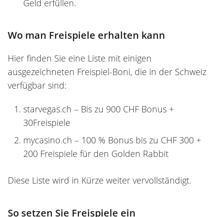
Geld erfüllen.
Wo man Freispiele erhalten kann
Hier finden Sie eine Liste mit einigen
ausgezeichneten Freispiel-Boni, die in der Schweiz
verfügbar sind:
starvegas.ch – Bis zu 900 CHF Bonus +
30Freispiele
mycasino.ch – 100 % Bonus bis zu CHF 300 +
200 Freispiele für den Golden Rabbit
Diese Liste wird in Kürze weiter vervollständigt.
So setzen Sie Freispiele ein