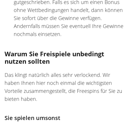
gutgeschrieben. Falls es sich um einen Bonus
ohne Wettbedingungen handelt, dann können
Sie sofort über die Gewinne verfügen.
Andernfalls müssen Sie eventuell Ihre Gewinne
nochmals einsetzen.
Warum Sie Freispiele unbedingt
nutzen sollten
Das klingt natürlich alles sehr verlockend. Wir
haben Ihnen hier noch einmal die wichtigsten
Vorteile zusammengestellt, die Freespins für Sie zu
bieten haben.
Sie spielen umsonst