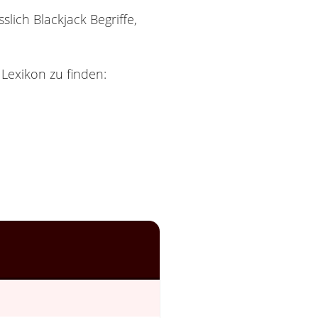
slich Blackjack Begriffe,
Lexikon zu finden: