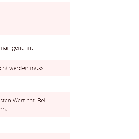
rman genannt.
acht werden muss.
hsten Wert hat. Bei
nn.