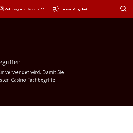
Zahlungsmethoden
Casino Angebote
egriffen
für verwendet wird. Damit Sie
gsten Casino Fachbegriffe