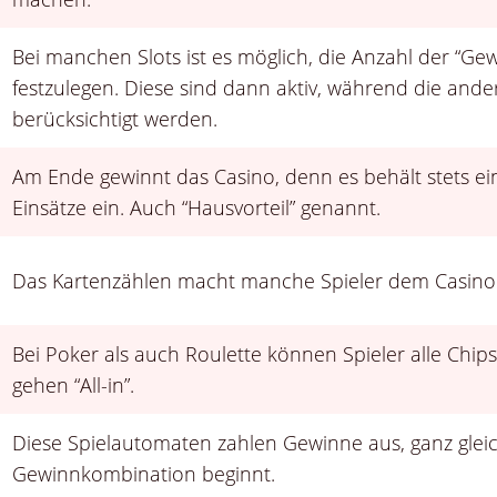
Bei manchen Slots ist es möglich, die Anzahl der “Gew
festzulegen. Diese sind dann aktiv, während die ande
berücksichtigt werden.
Am Ende gewinnt das Casino, denn es behält stets ein
Einsätze ein. Auch “Hausvorteil” genannt.
Das Kartenzählen macht manche Spieler dem Casino
Bei Poker als auch Roulette können Spieler alle Chips
gehen “All-in”.
Diese Spielautomaten zahlen Gewinne aus, ganz gleic
Gewinnkombination beginnt.