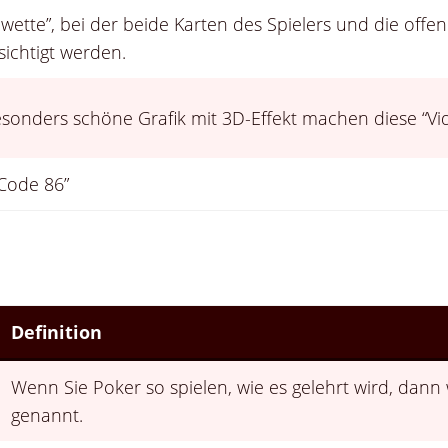
ette”, bei der beide Karten des Spielers und die offen
sichtigt werden.
sonders schöne Grafik mit 3D-Effekt machen diese “Vid
“Code 86”
Definition
Wenn Sie Poker so spielen, wie es gelehrt wird, dann
genannt.