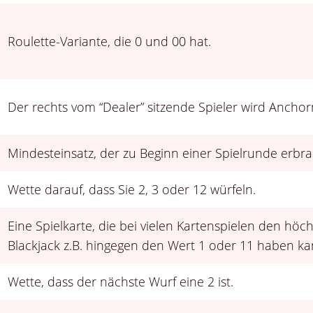
Roulette-Variante, die 0 und 00 hat.
Der rechts vom “Dealer” sitzende Spieler wird Ancho
Mindesteinsatz, der zu Beginn einer Spielrunde erbr
Wette darauf, dass Sie 2, 3 oder 12 würfeln.
Eine Spielkarte, die bei vielen Kartenspielen den höc
Blackjack z.B. hingegen den Wert 1 oder 11 haben ka
Wette, dass der nächste Wurf eine 2 ist.