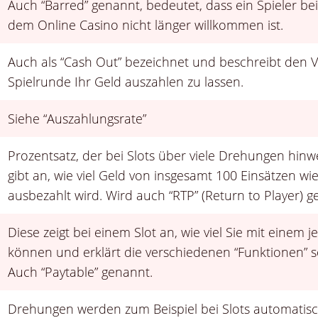
Auch “Barred” genannt, bedeutet, dass ein Spieler be
dem Online Casino nicht länger willkommen ist.
Auch als “Cash Out” bezeichnet und beschreibt den 
Spielrunde Ihr Geld auszahlen zu lassen.
Siehe “Auszahlungsrate”
Prozentsatz, der bei Slots über viele Drehungen hinwe
gibt an, wie viel Geld von insgesamt 100 Einsätzen wi
ausbezahlt wird. Wird auch “RTP” (Return to Player) g
Diese zeigt bei einem Slot an, wie viel Sie mit einem
können und erklärt die verschiedenen “Funktionen” so
Auch “Paytable” genannt.
Drehungen werden zum Beispiel bei Slots automatis