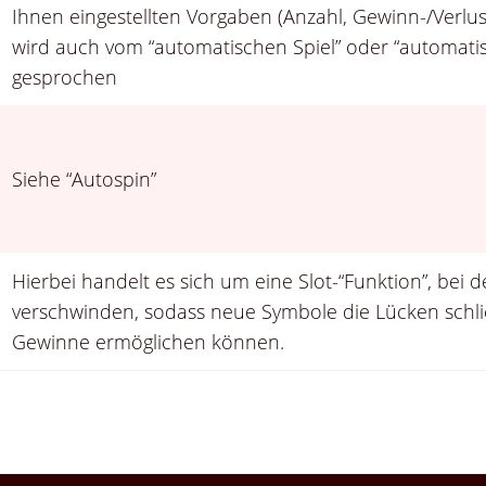
Ihnen eingestellten Vorgaben (Anzahl, Gewinn-/Verlust
wird auch vom “automatischen Spiel” oder “automat
gesprochen
Siehe “Autospin”
Hierbei handelt es sich um eine Slot-“Funktion”, bei
verschwinden, sodass neue Symbole die Lücken schl
Gewinne ermöglichen können.