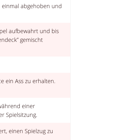
h einmal abgehoben und
pel aufbewahrt und bis
endeck” gemischt
e ein Ass zu erhalten.
 während einer
r Spielsitzung.
ert, einen Spielzug zu