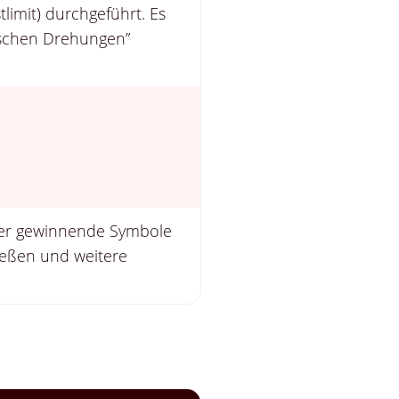
limit) durchgeführt. Es
ischen Drehungen”
 der gewinnende Symbole
ießen und weitere