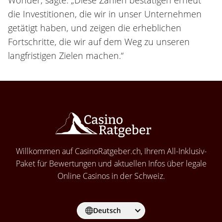
die Investitionen, die wir in unser Unternehmen
getätigt haben, und zeigen die erheblichen
Fortschritte, die wir auf dem Weg zu unseren
langfristigen Zielen machen.“
Willkommen auf CasinoRatgeber.ch, Ihrem All-Inklusiv-
Paket für Bewertungen und aktuellen Infos über legale
Online Casinos in der Schweiz.
Deutsch