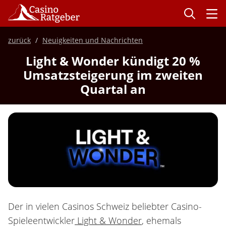
zurück
Neuigkeiten und Nachrichten
Light & Wonder kündigt 20 %
Umsatzsteigerung im zweiten
Quartal an
Der in vielen Casinos Schweiz beliebter Casino-
Spieleentwickler
Light & Wonder
, ehemals