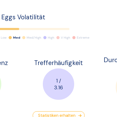
 Eggs Volatilität
Low
Med
Med/High
High
V High
Extreme
Durc
enz
Trefferhäufigkeit
1 /
3.16
Statistiken erhalten