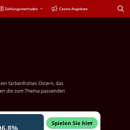
Zahlungsmethoden
Casino Angebote
e ein farbenfrohes Ostern, das
alten die zum Thema passenden
Spielen Sie hier
96.8%