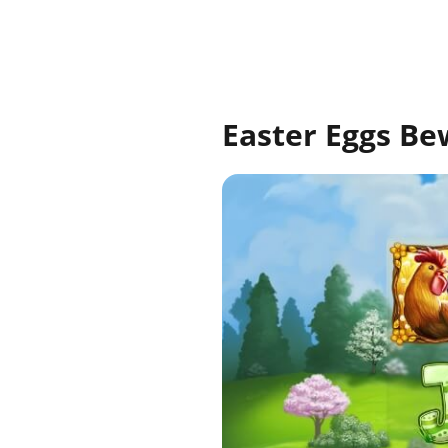
Easter Eggs B