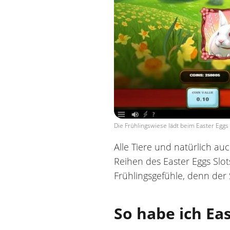
Die Frühlingswiese lädt beim Easter Eggs
Alle Tiere und natürlich au
Reihen des Easter Eggs Slo
Frühlingsgefühle, denn der 
So habe ich Eas