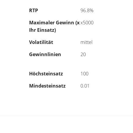
RTP
96.8%
Maximaler Gewinn (x
x5000
Ihr Einsatz)
Volatilität
mittel
Gewinnlinien
20
Höchsteinsatz
100
Mindesteinsatz
0.01