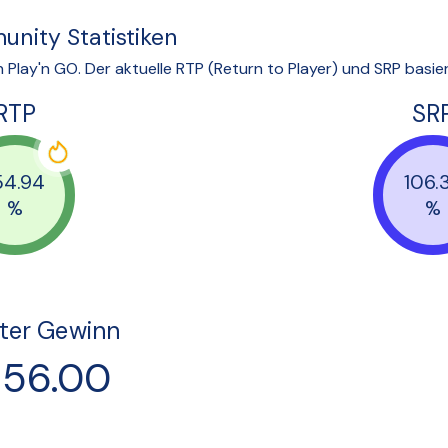
nity Statistiken
on Play'n GO. Der aktuelle RTP (Return to Player) und SRP basi
RTP
SR
54.94
106.
%
%
ter Gewinn
156.00