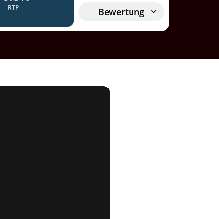
RTP
Bewertung