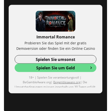
Immortal Romance
Probieren Sie das Spiel mit der gratis
Demoversion oder finden Sie ein Online Casino
Spielen Sie umsonst
Spielen Sie um Geld
18+ | Spielen Sie verantwortungsvoll |
BeGambleAware.org|
Begambleaware.org
| Die
Umsatzbedingungen müssen innerhalb von 30 Tagen erfüllt
werden.|
Die Richtlinien und Allgemeinen
Geschäftsbedingungen gelten