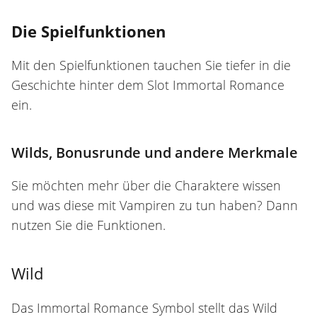
Die Spielfunktionen
Mit den Spielfunktionen tauchen Sie tiefer in die
Geschichte hinter dem Slot Immortal Romance
ein.
Wilds, Bonusrunde und andere Merkmale
Sie möchten mehr über die Charaktere wissen
und was diese mit Vampiren zu tun haben? Dann
nutzen Sie die Funktionen.
Wild
Das Immortal Romance Symbol stellt das Wild