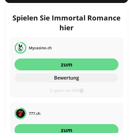
Spielen Sie Immortal Romance
hier
Mycasino.ch
zum
Bewertung
Es gelten die AGB
777.ch
zum