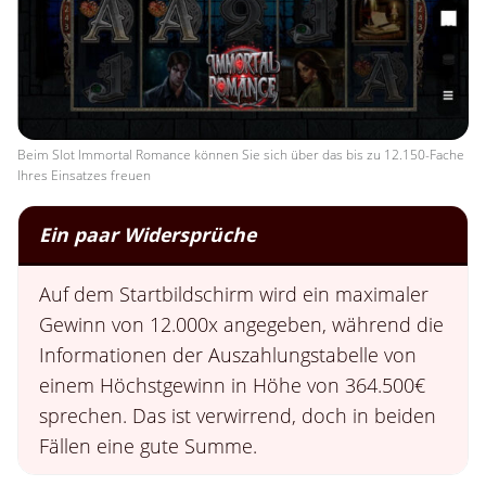
Beim Slot Immortal Romance können Sie sich über das bis zu 12.150-Fache
Ihres Einsatzes freuen
Ein paar Widersprüche
Auf dem Startbildschirm wird ein maximaler
Gewinn von 12.000x angegeben, während die
Informationen der Auszahlungstabelle von
einem Höchstgewinn in Höhe von 364.500€
sprechen. Das ist verwirrend, doch in beiden
Fällen eine gute Summe.