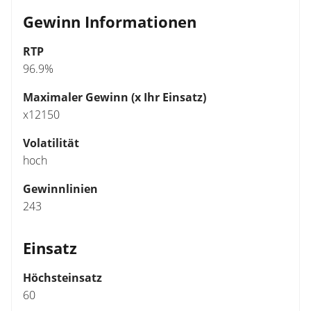
Gewinn Informationen
RTP
96.9%
Maximaler Gewinn (x Ihr Einsatz)
x12150
Volatilität
hoch
Gewinnlinien
243
Einsatz
Höchsteinsatz
60