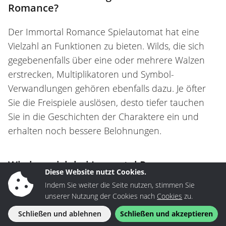
Romance?
Der Immortal Romance Spielautomat hat eine
Vielzahl an Funktionen zu bieten. Wilds, die sich
gegebenenfalls über eine oder mehrere Walzen
erstrecken, Multiplikatoren und Symbol-
Verwandlungen gehören ebenfalls dazu. Je öfter
Sie die Freispiele auslösen, desto tiefer tauchen
Sie in die Geschichten der Charaktere ein und
erhalten noch bessere Belohnungen.
Wie kann ich bei Immortal Romance
Diese Website nutzt Cookies.
gewinnen?
Indem Sie weiter die Seite nutzen, stimmen Sie
unserer Nutzung der Cookies nach
Cookies
zu.
Anstelle von Gewinnlinien stehen Ihnen auf den 5
Walzen und 3 Reihen des Immortal Romance Slots
Schließen und ablehnen
Schließen und akzeptieren