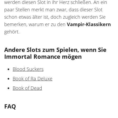
werden diesen Slot in ihr Herz schließen. An ein
paar Stellen merkt man zwar, dass dieser Slot
schon etwas älter ist, doch zugleich werden Sie
bemerken, warum er zu den
Vampir-Klassikern
gehört.
Andere Slots zum Spielen, wenn Sie
Immortal Romance mögen
Blood Suckers
Book of Ra Deluxe
Book of Dead
FAQ