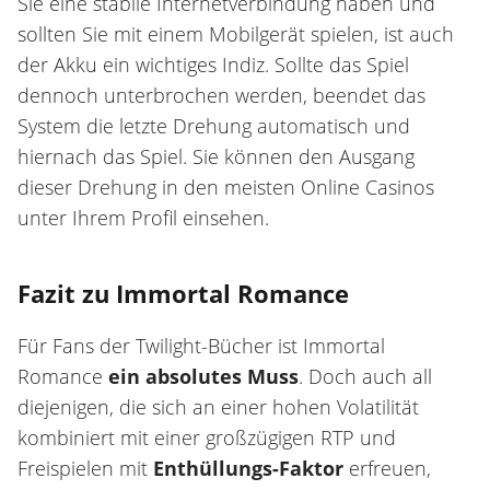
Sie eine stabile Internetverbindung haben und
sollten Sie mit einem Mobilgerät spielen, ist auch
der Akku ein wichtiges Indiz. Sollte das Spiel
dennoch unterbrochen werden, beendet das
System die letzte Drehung automatisch und
hiernach das Spiel. Sie können den Ausgang
dieser Drehung in den meisten Online Casinos
unter Ihrem Profil einsehen.
Fazit zu Immortal Romance
Für Fans der Twilight-Bücher ist Immortal
Romance
ein absolutes Muss
. Doch auch all
diejenigen, die sich an einer hohen Volatilität
kombiniert mit einer großzügigen RTP und
Freispielen mit
Enthüllungs-Faktor
erfreuen,