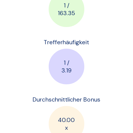
1 /
163.35
Trefferhäufigkeit
1 /
3.19
Durchschnittlicher Bonus
40.00
x