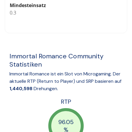
Mindesteinsatz
0.3
Immortal Romance Community
Statistiken
Immortal Romance ist ein Slot von Microgaming. Der
aktuelle RTP (Return to Player) und SRP basieren auf
1,440,598
Drehungen.
RTP
96.05
%