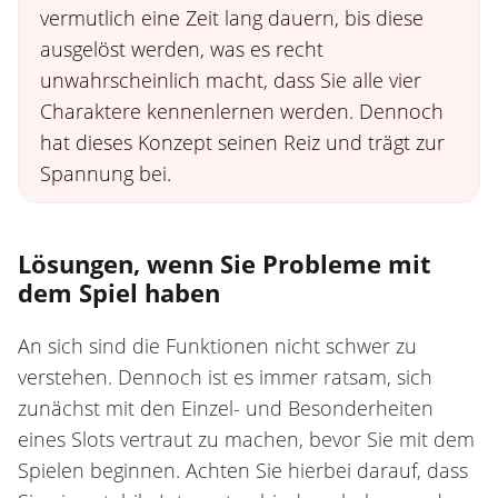
vermutlich eine Zeit lang dauern, bis diese
ausgelöst werden, was es recht
unwahrscheinlich macht, dass Sie alle vier
Charaktere kennenlernen werden. Dennoch
hat dieses Konzept seinen Reiz und trägt zur
Spannung bei.
Lösungen, wenn Sie Probleme mit
dem Spiel haben
An sich sind die Funktionen nicht schwer zu
verstehen. Dennoch ist es immer ratsam, sich
zunächst mit den Einzel- und Besonderheiten
eines Slots vertraut zu machen, bevor Sie mit dem
Spielen beginnen. Achten Sie hierbei darauf, dass