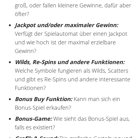
groß, oder fallen kleinere Gewinne, dafür aber
öfter?
Jackpot und/oder maximaler Gewinn:
Verfügt der Spielautomat über einen Jackpot
und wie hoch ist der maximal erzielbare
Gewinn?
Wilds, Re-Spins und andere Funktionen:
Welche Symbole fungieren als Wilds, Scatters
und gibt es Re-Spins und andere interessante
Funktionen?
Bonus Buy Funktion:
Kann man sich ein
Bonus-Spiel erkaufen?
Bonus-Game:
Wie sieht das Bonus-Spiel aus,
falls es existiert?