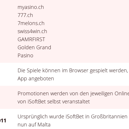
myasino.ch
777.ch
7melons.ch
swiss4win.ch
GAMRFIRST
Golden Grand
Pasino
Die Spiele können im Browser gespielt werden,
App angeboten
Promotionen werden von den jeweiligen Online
von iSoftBet selbst veranstaltet
Ursprünglich wurde iSoftBet in Großbritannien 
011
nun auf Malta