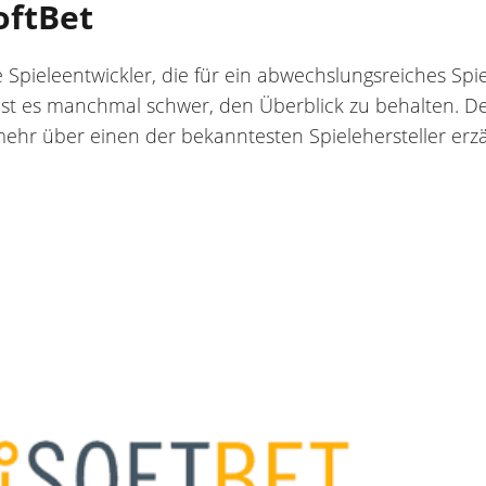
oftBet
ige Spieleentwickler, die für ein abwechslungsreiches Sp
l ist es manchmal schwer, den Überblick zu behalten. D
mehr über einen der bekanntesten Spielehersteller erz