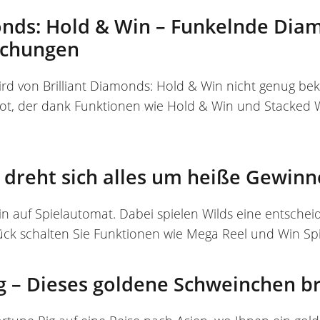
monds: Hold & Win – Funkelnde Dia
schungen
ird von Brilliant Diamonds: Hold & Win nicht genug 
ot, der dank Funktionen wie Hold & Win und Stacked Wi
r dreht sich alles um heiße Gewinn
Spin auf Spielautomat. Dabei spielen Wilds eine entschei
ück schalten Sie Funktionen wie Mega Reel und Win Spin
ig – Dieses goldene Schweinchen br