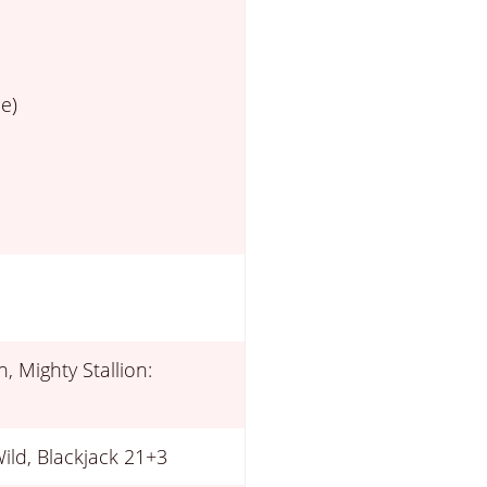
)
e)
, Mighty Stallion:
ld, Blackjack 21+3