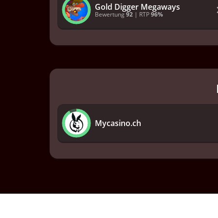
Gold Digger Megaways
Bewertung
92
| RTP
96%
Mycasino.ch