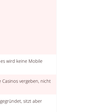
 es wird keine Mobile
 Casinos vergeben, nicht
gegründet, sitzt aber