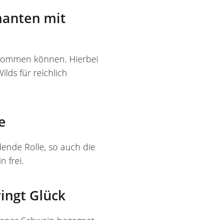
manten mit
bekommen können. Hierbei
lds für reichlich
e
dende Rolle, so auch die
 frei.
ingt Glück