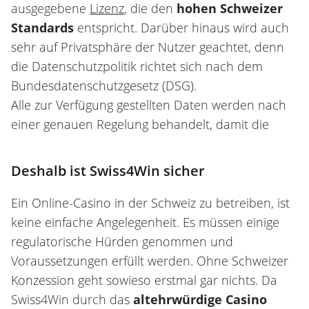
ausgegebene
Lizenz
, die den
hohen Schweizer
Standards
entspricht. Darüber hinaus wird auch
sehr auf Privatsphäre der Nutzer geachtet, denn
die Datenschutzpolitik richtet sich nach dem
Bundesdatenschutzgesetz (DSG).
Alle zur Verfügung gestellten Daten werden nach
einer genauen Regelung behandelt, damit die
Deshalb ist Swiss4Win sicher
Ein Online-Casino in der Schweiz zu betreiben, ist
keine einfache Angelegenheit. Es müssen einige
regulatorische Hürden genommen und
Voraussetzungen erfüllt werden. Ohne Schweizer
Konzession geht sowieso erstmal gar nichts. Da
Swiss4Win durch das
altehrwürdige Casino