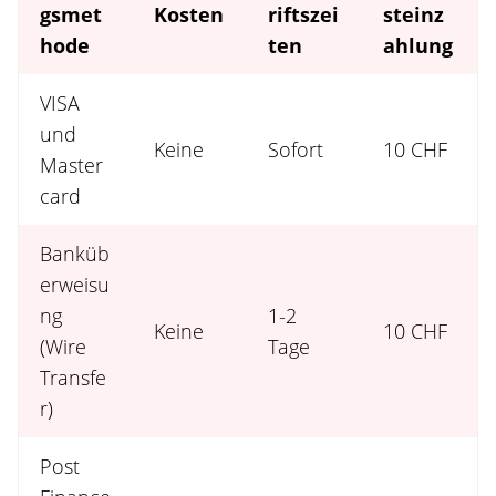
gsmet
Kosten
riftszei
steinz
hode
ten
ahlung
VISA
und
Keine
Sofort
10 CHF
Master
card
Banküb
erweisu
ng
1-2
Keine
10 CHF
(Wire
Tage
Transfe
r)
Post