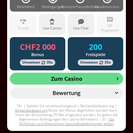
Beliebtheit
Bedingungen
Benutzerfreundlichkeit
Kundenservice
VIP
Trustly
Live Casino
Live Chat
Programm
CHF2 000
200
Bonus
Freispiele
Umsetzen
35x
Umsetzen
35x
Zum Casino
Bewertung
18+ | Spielen Sie verantwortungsvoll | BeGambleAware.org |
Begambleaware.org
Bevor der Bonus abgehoben werden kann,
muss der Bonusbetrag 35 Mal umgesetzt werden. Es gelten die
allgemeinen Bedingungen des Casino-Betreibers. | B |
Die
Richtlinien und Allgemeinen Geschäftsbedingungen gelten