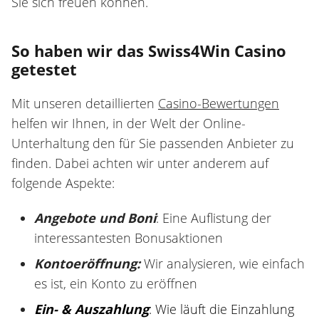
Sie sich freuen können.
So haben wir das Swiss4Win Casino
getestet
Mit unseren detaillierten
Casino-Bewertungen
helfen wir Ihnen, in der Welt der Online-
Unterhaltung den für Sie passenden Anbieter zu
finden. Dabei achten wir unter anderem auf
folgende Aspekte:
Angebote und Boni
: Eine Auflistung der
interessantesten Bonusaktionen
Kontoeröffnung:
Wir analysieren, wie einfach
es ist, ein Konto zu eröffnen
Ein- & Auszahlung
: Wie läuft die Einzahlung