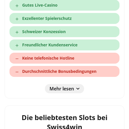
Gutes Live-Casino
Exzellenter Spielerschutz
Schweizer Konzession
Freundlicher Kundenservice
Keine telefonische Hotline
Durchschnittliche Bonusbedingungen
Mehr lesen
Die beliebtesten Slots bei
Swiss4win