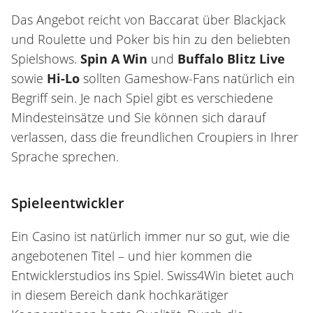
Das Angebot reicht von Baccarat über Blackjack
und Roulette und Poker bis hin zu den beliebten
Spielshows.
Spin A Win
und
Buffalo Blitz Live
sowie
Hi-Lo
sollten Gameshow-Fans natürlich ein
Begriff sein. Je nach Spiel gibt es verschiedene
Mindesteinsätze und Sie können sich darauf
verlassen, dass die freundlichen Croupiers in Ihrer
Sprache sprechen.
Spieleentwickler
Ein Casino ist natürlich immer nur so gut, wie die
angebotenen Titel – und hier kommen die
Entwicklerstudios ins Spiel. Swiss4Win bietet auch
in diesem Bereich dank hochkarätiger