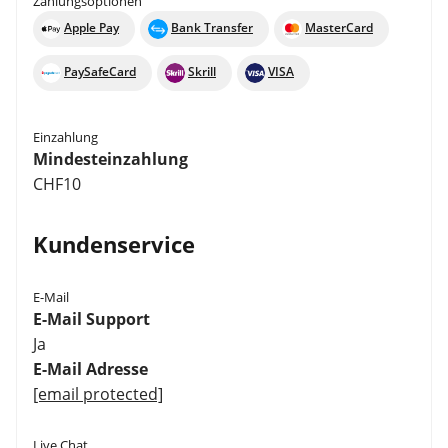
Zahlungsoptionen
Apple Pay
Bank Transfer
MasterCard
PaySafeCard
Skrill
VISA
Einzahlung
Mindesteinzahlung
CHF10
Kundenservice
E-Mail
E-Mail Support
Ja
E-Mail Adresse
[email protected]
Live Chat