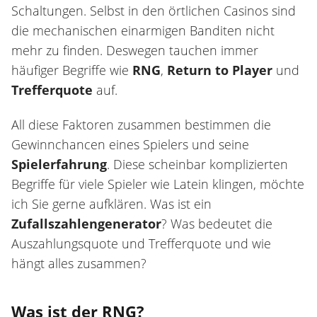
Schaltungen. Selbst in den örtlichen Casinos sind
die mechanischen einarmigen Banditen nicht
mehr zu finden. Deswegen tauchen immer
häufiger Begriffe wie
RNG
,
Return to Player
und
Trefferquote
auf.
All diese Faktoren zusammen bestimmen die
Gewinnchancen eines Spielers und seine
Spielerfahrung
. Diese scheinbar komplizierten
Begriffe für viele Spieler wie Latein klingen, möchte
ich Sie gerne aufklären. Was ist ein
Zufallszahlengenerator
? Was bedeutet die
Auszahlungsquote und Trefferquote und wie
hängt alles zusammen?
Was ist der RNG?