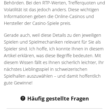
Behörden. Bei den RTP-Werten, Trefferquoten und
Volatilität ist das jedoch anders. Diese wichtigen
Informationen geben die Online-Casinos und
Hersteller der Casino-Spiele preis.
Gerade auch, weil diese Details zu den jeweiligen
Spielen und Spielmechaniken relevant für Sie als
Spieler sind. Ich hoffe, ich konnte Ihnen in diesem
Artikel erklären, was diese Begriffe bedeuten. Mit
diesem Wissen fällt es Ihnen sicherlich leichter, Ihr
nächstes Lieblingsspiel in schweizerischen
Spielhallen auszuwählen – und damit hoffentlich
gute Gewinne!
Häufig gestellte Fragen