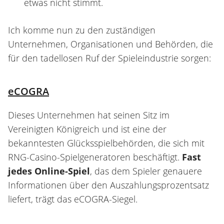
etwas nicht stimmt.
Ich komme nun zu den zuständigen
Unternehmen, Organisationen und Behörden, die
für den tadellosen Ruf der Spieleindustrie sorgen:
eCOGRA
Dieses Unternehmen hat seinen Sitz im
Vereinigten Königreich und ist eine der
bekanntesten Glücksspielbehörden, die sich mit
RNG-Casino-Spielgeneratoren beschäftigt.
Fast
jedes Online-Spiel
, das dem Spieler genauere
Informationen über den Auszahlungsprozentsatz
liefert, trägt das eCOGRA-Siegel.