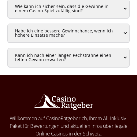
Wie kann ich sicher sein, dass die Gewinne in
einem Casino-Spiel zufällig sind?
Habe ich eine bessere Gewinnchance, wenn ich
höhere Einsätze mache?
Kann ich nach einer langen Pechsträhne einen
fetten Gewinn erwarten?
Willkommen auf CasinoRatgeber.ch, Ihrem All-Inklusiv-
Paket für Bewertungen und aktuellen Infos über legale
Online Casinos in der Schweiz.