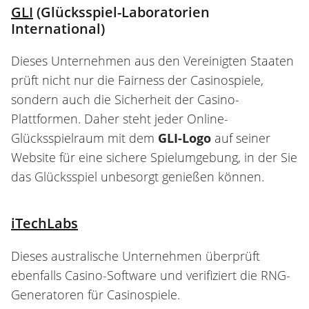
GLI
(Glücksspiel-Laboratorien
International)
Dieses Unternehmen aus den Vereinigten Staaten
prüft nicht nur die Fairness der Casinospiele,
sondern auch die Sicherheit der Casino-
Plattformen. Daher steht jeder Online-
Glücksspielraum mit dem
GLI-Logo
auf seiner
Website für eine sichere Spielumgebung, in der Sie
das Glücksspiel unbesorgt genießen können.
iTechLabs
Dieses australische Unternehmen überprüft
ebenfalls Casino-Software und verifiziert die RNG-
Generatoren für Casinospiele.