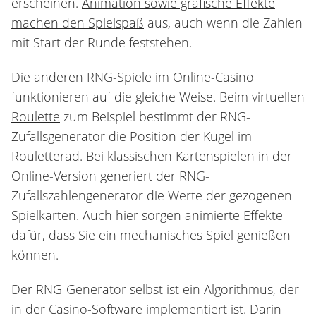
erscheinen.
Animation sowie grafische Effekte
machen den Spielspaß
aus, auch wenn die Zahlen
mit Start der Runde feststehen.
Die anderen RNG-Spiele im Online-Casino
funktionieren auf die gleiche Weise. Beim virtuellen
Roulette
zum Beispiel bestimmt der RNG-
Zufallsgenerator die Position der Kugel im
Rouletterad. Bei
klassischen Kartenspielen
in der
Online-Version generiert der RNG-
Zufallszahlengenerator die Werte der gezogenen
Spielkarten. Auch hier sorgen animierte Effekte
dafür, dass Sie ein mechanisches Spiel genießen
können.
Der RNG-Generator selbst ist ein Algorithmus, der
in der Casino-Software implementiert ist. Darin