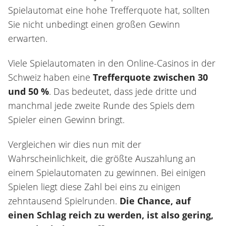
Spielautomat eine hohe Trefferquote hat, sollten
Sie nicht unbedingt einen großen Gewinn
erwarten.
Viele Spielautomaten in den Online-Casinos in der
Schweiz haben eine
Trefferquote zwischen 30
und 50 %
. Das bedeutet, dass jede dritte und
manchmal jede zweite Runde des Spiels dem
Spieler einen Gewinn bringt.
Vergleichen wir dies nun mit der
Wahrscheinlichkeit, die größte Auszahlung an
einem Spielautomaten zu gewinnen. Bei einigen
Spielen liegt diese Zahl bei eins zu einigen
zehntausend Spielrunden.
Die Chance, auf
einen Schlag reich zu werden, ist also gering,