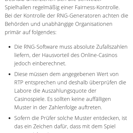
Spielhallen regelmäßig einer Fairness-Kontrolle.
Bei der Kontrolle der RNG-Generatoren achten die
Behörden und unabhängige Organisationen
primär auf folgendes:
Die RNG-Software muss absolute Zufallszahlen
liefern, der Hausvorteil des Online-Casinos
jedoch einberechnet.
Diese müssen dem angegebenen Wert von
RTP entsprechen und deshalb überprüfen die
Labore die Auszahlungsquote der
Casinospiele. Es sollten keine auffälligen
Muster in der Zahlenfolge auftreten.
Sofern die Prüfer solche Muster entdecken, ist
das ein Zeichen dafür, dass mit dem Spiel