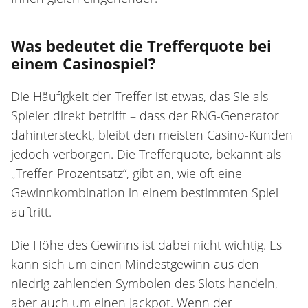
Was bedeutet die Trefferquote bei
einem Casinospiel?
Die Häufigkeit der Treffer ist etwas, das Sie als
Spieler direkt betrifft – dass der RNG-Generator
dahintersteckt, bleibt den meisten Casino-Kunden
jedoch verborgen. Die Trefferquote, bekannt als
„Treffer-Prozentsatz“, gibt an, wie oft eine
Gewinnkombination in einem bestimmten Spiel
auftritt.
Die Höhe des Gewinns ist dabei nicht wichtig. Es
kann sich um einen Mindestgewinn aus den
niedrig zahlenden Symbolen des Slots handeln,
aber auch um einen Jackpot. Wenn der