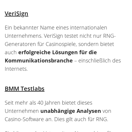
VeriSign
Ein bekannter Name eines internationalen
Unternehmens. VeriSign testet nicht nur RNG-
Generatoren für Casinospiele, sondern bietet
auch
erfolgreiche Lösungen für die
Kommunikationsbranche
– einschließlich des
Internets.
BMM Testlabs
Seit mehr als 40 Jahren bietet dieses
Unternehmen
unabhängige Analysen
von
Casino-Software an. Dies gilt auch für RNG.