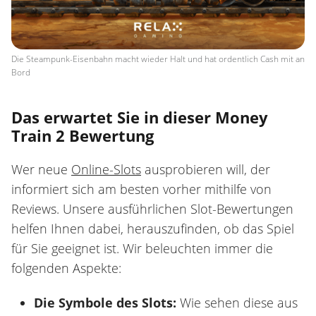
Die Steampunk-Eisenbahn macht wieder Halt und hat ordentlich Cash mit an
Bord
Das erwartet Sie in dieser Money
Train 2 Bewertung
Wer neue
Online-Slots
ausprobieren will, der
informiert sich am besten vorher mithilfe von
Reviews. Unsere ausführlichen Slot-Bewertungen
helfen Ihnen dabei, herauszufinden, ob das Spiel
für Sie geeignet ist. Wir beleuchten immer die
folgenden Aspekte:
Die Symbole des Slots:
Wie sehen diese aus