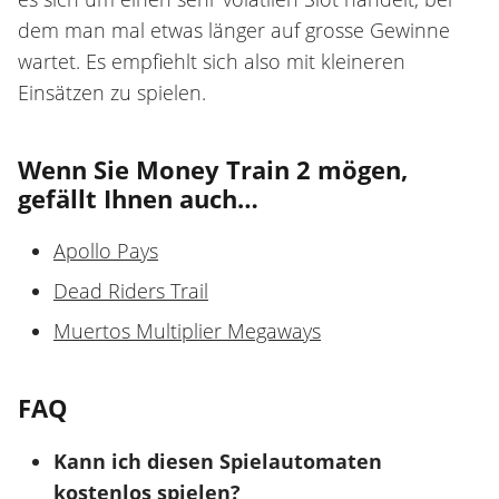
dem man mal etwas länger auf grosse Gewinne
wartet. Es empfiehlt sich also mit kleineren
Einsätzen zu spielen.
Wenn Sie Money Train 2 mögen,
gefällt Ihnen auch…
Apollo Pays
Dead Riders Trail
Muertos Multiplier Megaways
FAQ
Kann ich diesen Spielautomaten
kostenlos spielen?