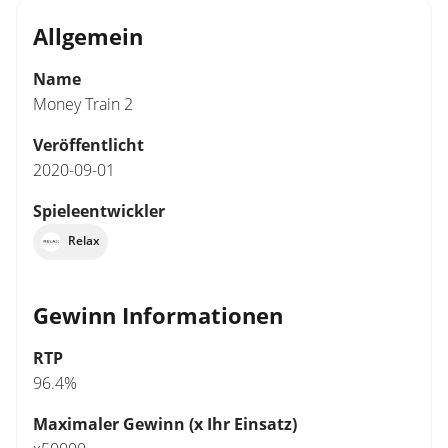
Allgemein
Name
Money Train 2
Veröffentlicht
2020-09-01
Spieleentwickler
Relax
Gewinn Informationen
RTP
96.4%
Maximaler Gewinn (x Ihr Einsatz)