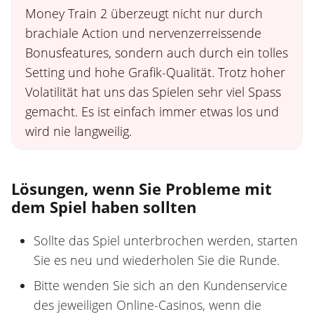
Money Train 2 überzeugt nicht nur durch
brachiale Action und nervenzerreissende
Bonusfeatures, sondern auch durch ein tolles
Setting und hohe Grafik-Qualität. Trotz hoher
Volatilität hat uns das Spielen sehr viel Spass
gemacht. Es ist einfach immer etwas los und
wird nie langweilig.
Lösungen, wenn Sie Probleme mit
dem Spiel haben sollten
Sollte das Spiel unterbrochen werden, starten
Sie es neu und wiederholen Sie die Runde.
Bitte wenden Sie sich an den Kundenservice
des jeweiligen Online-Casinos, wenn die