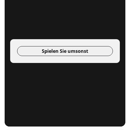
Spielen Sie umsonst