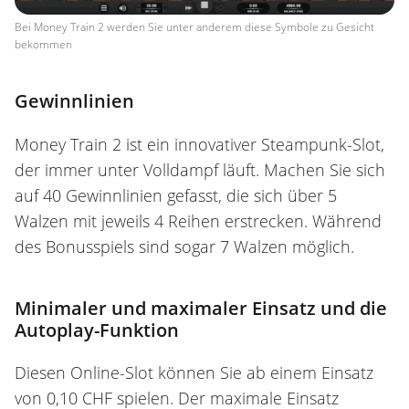
Bei Money Train 2 werden Sie unter anderem diese Symbole zu Gesicht
bekommen
Gewinnlinien
Money Train 2 ist ein innovativer Steampunk-Slot,
der immer unter Volldampf läuft. Machen Sie sich
auf 40 Gewinnlinien gefasst, die sich über 5
Walzen mit jeweils 4 Reihen erstrecken. Während
des Bonusspiels sind sogar 7 Walzen möglich.
Minimaler und maximaler Einsatz und die
Autoplay-Funktion
Diesen Online-Slot können Sie ab einem Einsatz
von 0,10 CHF spielen. Der maximale Einsatz