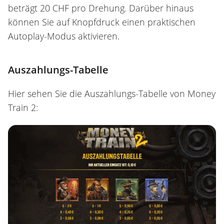
beträgt 20 CHF pro Drehung. Darüber hinaus
können Sie auf Knopfdruck einen praktischen
Autoplay-Modus aktivieren.
Auszahlungs-Tabelle
Hier sehen Sie die Auszahlungs-Tabelle von Money
Train 2: