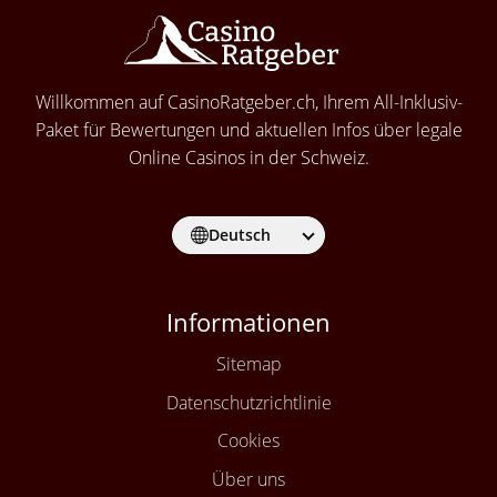
Willkommen auf CasinoRatgeber.ch, Ihrem All-Inklusiv-
Paket für Bewertungen und aktuellen Infos über legale
Online Casinos in der Schweiz.
Deutsch
Informationen
Sitemap
Datenschutzrichtlinie
Cookies
Über uns