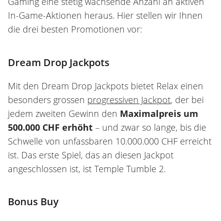
Gaming eine stetig wachsende Anzahl an aktiven
In-Game-Aktionen heraus. Hier stellen wir Ihnen
die drei besten Promotionen vor:
Dream Drop Jackpots
Mit den Dream Drop Jackpots bietet Relax einen
besonders grossen
progressiven Jackpot
, der bei
jedem zweiten Gewinn den
Maximalpreis um
500.000 CHF erhöht
– und zwar so lange, bis die
Schwelle von unfassbaren 10.000.000 CHF erreicht
ist. Das erste Spiel, das an diesen Jackpot
angeschlossen ist, ist Temple Tumble 2.
Bonus Buy