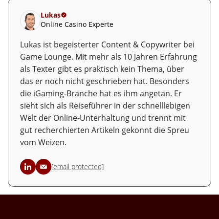
Lukas
Online Casino Experte
Lukas ist begeisterter Content & Copywriter bei
Game Lounge. Mit mehr als 10 Jahren Erfahrung
als Texter gibt es praktisch kein Thema, über
das er noch nicht geschrieben hat. Besonders
die iGaming-Branche hat es ihm angetan. Er
sieht sich als Reiseführer in der schnelllebigen
Welt der Online-Unterhaltung und trennt mit
gut recherchierten Artikeln gekonnt die Spreu
vom Weizen.
[email protected]