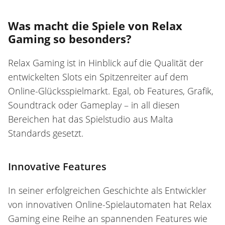
Was macht die Spiele von Relax
Gaming so besonders?
Relax Gaming ist in Hinblick auf die Qualität der
entwickelten Slots ein Spitzenreiter auf dem
Online-Glücksspielmarkt. Egal, ob Features, Grafik,
Soundtrack oder Gameplay – in all diesen
Bereichen hat das Spielstudio aus Malta
Standards gesetzt.
Innovative Features
In seiner erfolgreichen Geschichte als Entwickler
von innovativen Online-Spielautomaten hat Relax
Gaming eine Reihe an spannenden Features wie