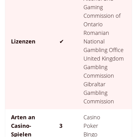
Gaming
Commission of
Ontario
Romanian
Lizenzen
✔
National
Gambling Office
United Kingdom
Gambling
Commission
Gibraltar
Gambling
Commission
Arten an
Casino
Casino-
3
Poker
Spielen
Bingo