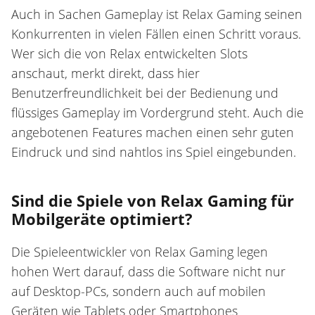
Auch in Sachen Gameplay ist Relax Gaming seinen
Konkurrenten in vielen Fällen einen Schritt voraus.
Wer sich die von Relax entwickelten Slots
anschaut, merkt direkt, dass hier
Benutzerfreundlichkeit bei der Bedienung und
flüssiges Gameplay im Vordergrund steht. Auch die
angebotenen Features machen einen sehr guten
Eindruck und sind nahtlos ins Spiel eingebunden.
Sind die Spiele von Relax Gaming für
Mobilgeräte optimiert?
Die Spieleentwickler von Relax Gaming legen
hohen Wert darauf, dass die Software nicht nur
auf Desktop-PCs, sondern auch auf mobilen
Geräten wie Tablets oder Smartphones