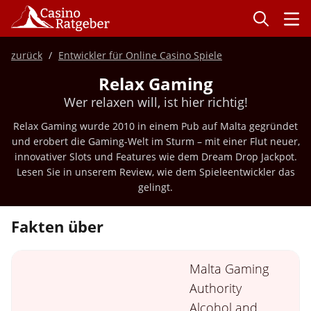
zurück
Entwickler für Online Casino Spiele
Relax Gaming
Wer relaxen will, ist hier richtig!
Relax Gaming wurde 2010 in einem Pub auf Malta gegründet
und erobert die Gaming-Welt im Sturm – mit einer Flut neuer,
innovativer Slots und Features wie dem Dream Drop Jackpot.
Lesen Sie in unserem Review, wie dem Spieleentwickler das
gelingt.
Fakten über
Malta Gaming
Authority
Alcohol and