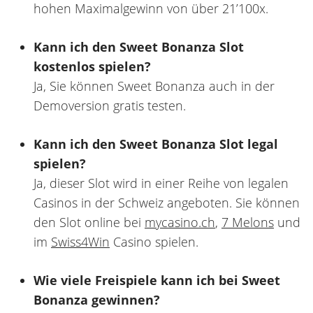
hohen Maximalgewinn von über 21’100x.
Kann ich den Sweet Bonanza Slot
kostenlos spielen?
Ja, Sie können Sweet Bonanza auch in der
Demoversion gratis testen.
Kann ich den Sweet Bonanza Slot legal
spielen?
Ja, dieser Slot wird in einer Reihe von legalen
Casinos in der Schweiz angeboten. Sie können
den Slot online bei
mycasino.ch
,
7 Melons
und
im
Swiss4Win
Casino spielen.
Wie viele Freispiele kann ich bei Sweet
Bonanza gewinnen?