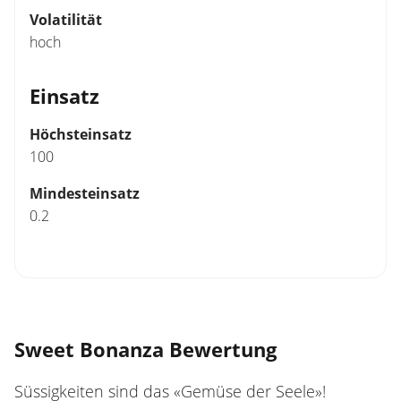
Volatilität
hoch
Einsatz
Höchsteinsatz
100
Mindesteinsatz
0.2
Sweet Bonanza Bewertung
Süssigkeiten sind das «Gemüse der Seele»!