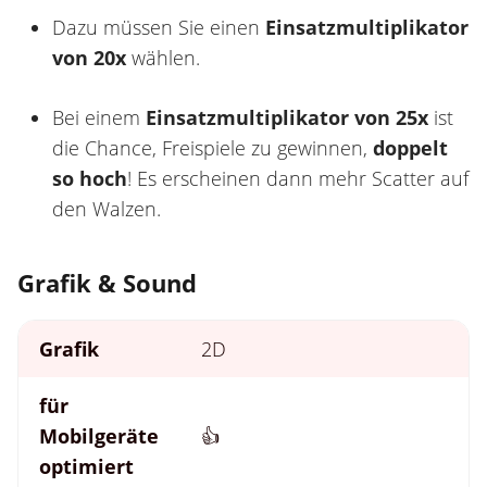
Dazu müssen Sie einen
Einsatzmultiplikator
von 20x
wählen.
Bei einem
Einsatzmultiplikator von 25x
ist
die Chance, Freispiele zu gewinnen,
doppelt
so hoch
! Es erscheinen dann mehr Scatter auf
den Walzen.
Grafik & Sound
Grafik
2D
für
Mobilgeräte
👍
optimiert