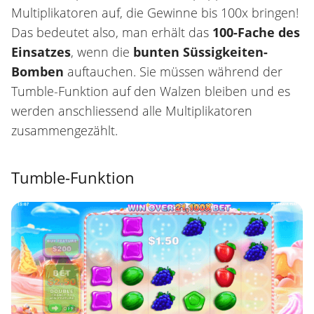
Multiplikatoren auf, die Gewinne bis 100x bringen!
Das bedeutet also, man erhält das
100-Fache des
Einsatzes
, wenn die
bunten Süssigkeiten-
Bomben
auftauchen. Sie müssen während der
Tumble-Funktion auf den Walzen bleiben und es
werden anschliessend alle Multiplikatoren
zusammengezählt.
Tumble-Funktion