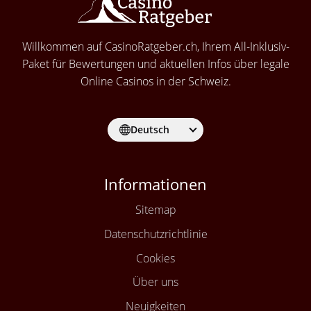
Willkommen auf CasinoRatgeber.ch, Ihrem All-Inklusiv-
Paket für Bewertungen und aktuellen Infos über legale
Online Casinos in der Schweiz.
Deutsch
Informationen
Sitemap
Datenschutzrichtlinie
Cookies
Über uns
Neuigkeiten