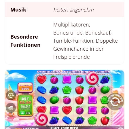
Musik
heiter, angenehm
Multiplikatoren,
Bonusrunde, Bonuskauf,
Besondere
Tumble-Funktion, Doppelte
Funktionen
Gewinnchance in der
Freispielerunde