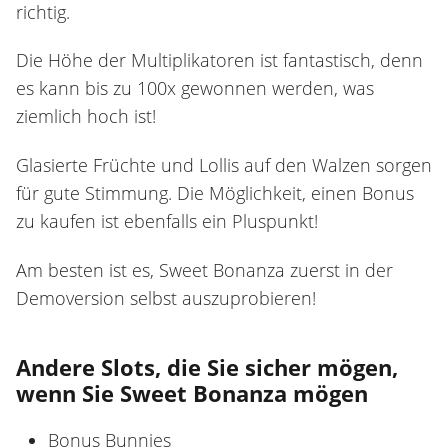
richtig.
Die Höhe der Multiplikatoren ist fantastisch, denn
es kann bis zu 100x gewonnen werden, was
ziemlich hoch ist!
Glasierte Früchte und Lollis auf den Walzen sorgen
für gute Stimmung. Die Möglichkeit, einen Bonus
zu kaufen ist ebenfalls ein Pluspunkt!
Am besten ist es, Sweet Bonanza zuerst in der
Demoversion selbst auszuprobieren!
Andere Slots, die Sie sicher mögen,
wenn Sie Sweet Bonanza mögen
Bonus Bunnies