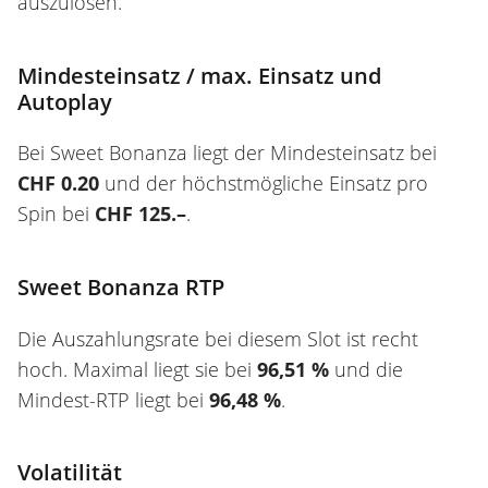
auszulösen.
Mindesteinsatz / max. Einsatz und
Autoplay
Bei Sweet Bonanza liegt der Mindesteinsatz bei
CHF 0.20
und der höchstmögliche Einsatz pro
Spin bei
CHF 125.–
.
Sweet Bonanza RTP
Die Auszahlungsrate bei diesem Slot ist recht
hoch. Maximal liegt sie bei
96,51 %
und die
Mindest-RTP liegt bei
96,48 %
.
Volatilität