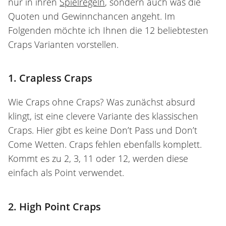
nur in ihren
Spielregeln
, sondern auch was die
Quoten und Gewinnchancen angeht. Im
Folgenden möchte ich Ihnen die 12 beliebtesten
Craps Varianten vorstellen.
1. Crapless Craps
Wie Craps ohne Craps? Was zunächst absurd
klingt, ist eine clevere Variante des klassischen
Craps. Hier gibt es keine Don’t Pass und Don’t
Come Wetten. Craps fehlen ebenfalls komplett.
Kommt es zu 2, 3, 11 oder 12, werden diese
einfach als Point verwendet.
2. High Point Craps