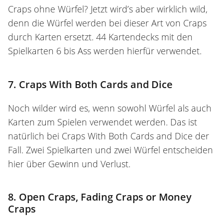
Craps ohne Würfel? Jetzt wird’s aber wirklich wild,
denn die Würfel werden bei dieser Art von Craps
durch Karten ersetzt. 44 Kartendecks mit den
Spielkarten 6 bis Ass werden hierfür verwendet.
7. Craps With Both Cards and Dice
Noch wilder wird es, wenn sowohl Würfel als auch
Karten zum Spielen verwendet werden. Das ist
natürlich bei Craps With Both Cards and Dice der
Fall. Zwei Spielkarten und zwei Würfel entscheiden
hier über Gewinn und Verlust.
8. Open Craps, Fading Craps or Money
Craps