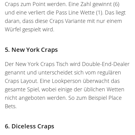
Craps zum Point werden. Eine Zahl gewinnt (6)
und eine verliert die Pass Line Wette (1). Das liegt
daran, dass diese Craps Variante mit nur einem
Würfel gespielt wird.
5. New York Craps
Der New York Craps Tisch wird Double-End-Dealer
genannt und unterscheidet sich vom regulären
Craps Layout. Eine Lookperson überwacht das
gesamte Spiel, wobei einige der üblichen Wetten
nicht angeboten werden. So zum Beispiel Place
Bets.
6. Diceless Craps