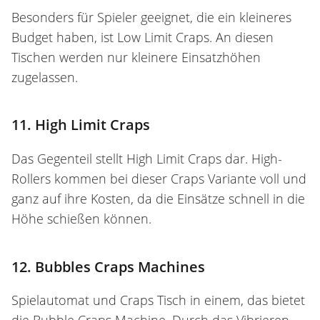
Besonders für Spieler geeignet, die ein kleineres
Budget haben, ist Low Limit Craps. An diesen
Tischen werden nur kleinere Einsatzhöhen
zugelassen.
11. High Limit Craps
Das Gegenteil stellt High Limit Craps dar. High-
Rollers kommen bei dieser Craps Variante voll und
ganz auf ihre Kosten, da die Einsätze schnell in die
Höhe schießen können.
12. Bubbles Craps Machines
Spielautomat und Craps Tisch in einem, das bietet