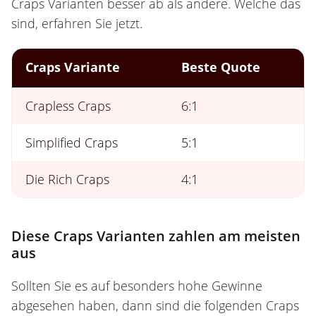
Craps Varianten besser ab als andere. Welche das
sind, erfahren Sie jetzt.
Craps Variante
Beste Quote
Crapless Craps
6:1
Simplified Craps
5:1
Die Rich Craps
4:1
Diese Craps Varianten zahlen am meisten
aus
Sollten Sie es auf besonders hohe Gewinne
abgesehen haben, dann sind die folgenden Craps