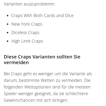
Varianten auszuprobieren:
Craps With Both Cards and Dice
New York Craps
Diceless Craps
High Limit Craps
Diese Craps Varianten sollten Sie
vermeiden
Bei Craps geht es weniger um die Variante als
darum, bestimmte Wetten zu vermeiden. Die
folgenden Wettoptionen sind für die meisten
Spieler weniger geeignet, da sie schlechtere
Gewinnchancen mit sich bringen.