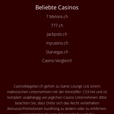
Beliebte Casinos
7 Melons.ch
777.ch
Jackpots.ch
mycasino.ch
Starvegas.ch
Casino Vergleich
CasinoRatgeber.ch gehört zu Game Lounge Ltd, einem
maltesischen Unternehmen mit der Kennziffer: C53144 und ist
komplett unabhängig von jeglichen Casino Unternehmen. Bitte
beachten Sie, dass Dritte sich das Recht vorbehalten
Bonusse/Promotionen kurzfristig zu ändern oder zu entfernen.