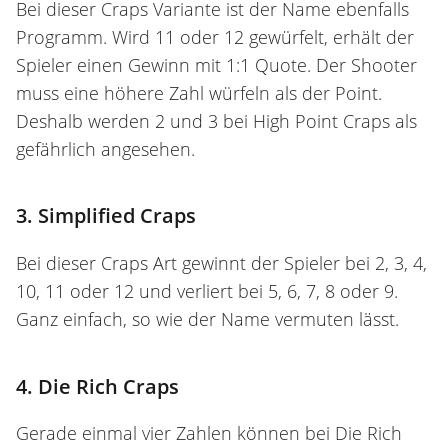
Bei dieser Craps Variante ist der Name ebenfalls
Programm. Wird 11 oder 12 gewürfelt, erhält der
Spieler einen Gewinn mit 1:1 Quote. Der Shooter
muss eine höhere Zahl würfeln als der Point.
Deshalb werden 2 und 3 bei High Point Craps als
gefährlich angesehen.
3. Simplified Craps
Bei dieser Craps Art gewinnt der Spieler bei 2, 3, 4,
10, 11 oder 12 und verliert bei 5, 6, 7, 8 oder 9.
Ganz einfach, so wie der Name vermuten lässt.
4. Die Rich Craps
Gerade einmal vier Zahlen können bei Die Rich