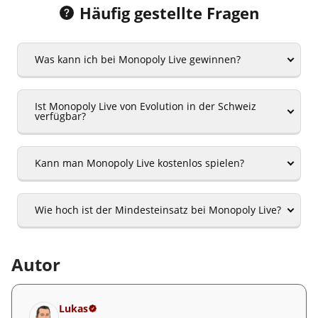
Häufig gestellte Fragen
Was kann ich bei Monopoly Live gewinnen?
Ist Monopoly Live von Evolution in der Schweiz
verfügbar?
Kann man Monopoly Live kostenlos spielen?
Wie hoch ist der Mindesteinsatz bei Monopoly Live?
Autor
Lukas