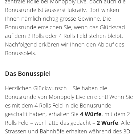
zentrale Rolle bei Monopoly Live, doch auch die
Bonusrunde ist äusserst lukrativ. Dort winken
Ihnen nämlich richtig grosse Gewinne. Die
Bonusrunde erreichen Sie, wenn das Glücksrad
auf dem 2 Rolls oder 4 Rolls Feld stehen bleibt.
Nachfolgend erklären wir Ihnen den Ablauf des
Bonusspiels.
Das Bonusspiel
Herzlichen Glückwunsch – Sie haben die
Bonusrunde von Monopoly Live erreicht! Wenn Sie
es mit dem 4 Rolls Feld in die Bonusrunde
geschafft haben, erhalten Sie
4 Würfe
, mit dem 2
Rolls Feld – wer hätte das gedacht –
2 Würfe
. Alle
Strassen und Bahnhöfe erhalten während des 3D-