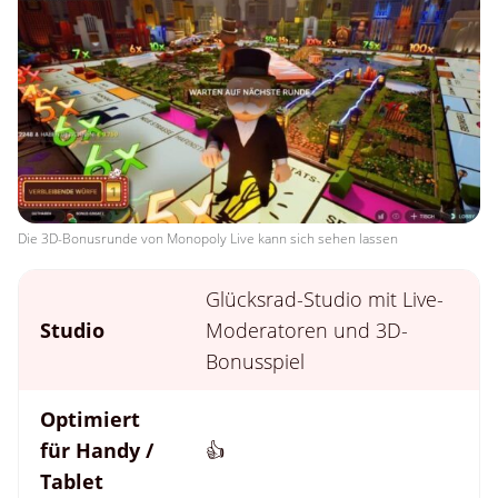
Die 3D-Bonusrunde von Monopoly Live kann sich sehen lassen
Glücksrad-Studio mit Live-
Studio
Moderatoren und 3D-
Bonusspiel
Optimiert
für Handy /
👍
Tablet