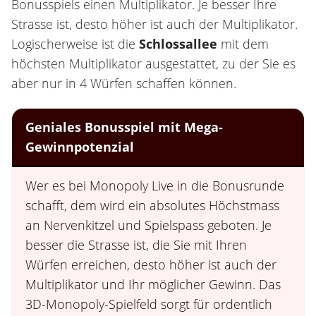
Bonusspiels einen Multiplikator. Je besser Ihre
Strasse ist, desto höher ist auch der Multiplikator.
Logischerweise ist die
Schlossallee
mit dem
höchsten Multiplikator ausgestattet, zu der Sie es
aber nur in 4 Würfen schaffen können.
Geniales Bonusspiel mit Mega-
Gewinnpotenzial
Wer es bei Monopoly Live in die Bonusrunde
schafft, dem wird ein absolutes Höchstmass
an Nervenkitzel und Spielspass geboten. Je
besser die Strasse ist, die Sie mit Ihren
Würfen erreichen, desto höher ist auch der
Multiplikator und Ihr möglicher Gewinn. Das
3D-Monopoly-Spielfeld sorgt für ordentlich