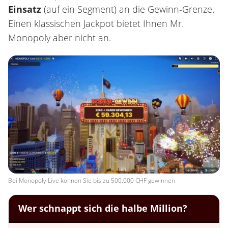
Einsatz
(auf ein Segment) an die Gewinn-Grenze.
Einen klassischen Jackpot bietet Ihnen Mr.
Monopoly aber nicht an.
Bei Monopoly Live können Sie bis zu 500.000 CHF gewinnen
Wer schnappt sich die halbe Million?