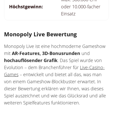
Höchstgewinn:
oder 10.000-facher
Einsatz
Monopoly Live Bewertung
Monopoly Live ist eine hochmoderne Gameshow
mit
AR-Features, 3D-Bonusrunden
und
hochauflösender Grafik
. Das Spiel wurde von
Evolution – dem Branchenführer für
Live-Casino-
Games
– entwickelt und bietet all das, was man
von einem Gameshow-Blockbuster erwartet. In
dieser Bewertung erklären wir Ihnen, was dieses
Spiel auszeichnet und wie das Glücksrad und alle
weiteren Spielfeatures funktionieren.