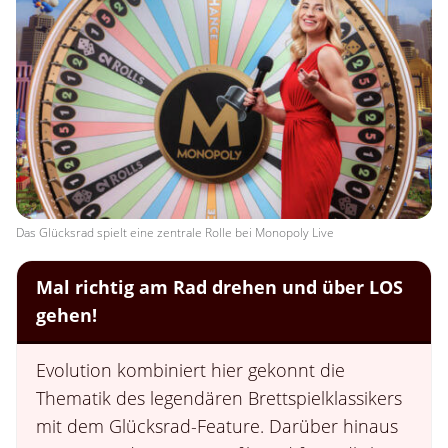
Das Glücksrad spielt eine zentrale Rolle bei Monopoly Live
Mal richtig am Rad drehen und über LOS
gehen!
Evolution kombiniert hier gekonnt die
Thematik des legendären Brettspielklassikers
mit dem Glücksrad-Feature. Darüber hinaus