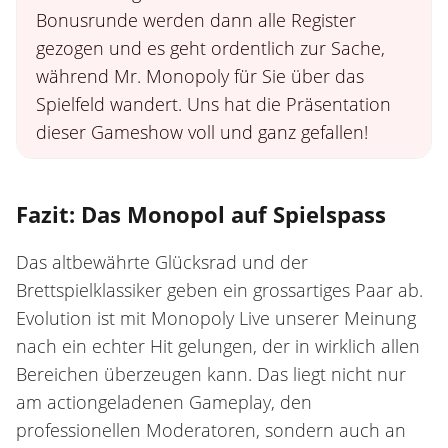
Bonusrunde werden dann alle Register
gezogen und es geht ordentlich zur Sache,
während Mr. Monopoly für Sie über das
Spielfeld wandert. Uns hat die Präsentation
dieser Gameshow voll und ganz gefallen!
Fazit: Das Monopol auf Spielspass
Das altbewährte Glücksrad und der
Brettspielklassiker geben ein grossartiges Paar ab.
Evolution ist mit Monopoly Live unserer Meinung
nach ein echter Hit gelungen, der in wirklich allen
Bereichen überzeugen kann. Das liegt nicht nur
am actiongeladenen Gameplay, den
professionellen Moderatoren, sondern auch an