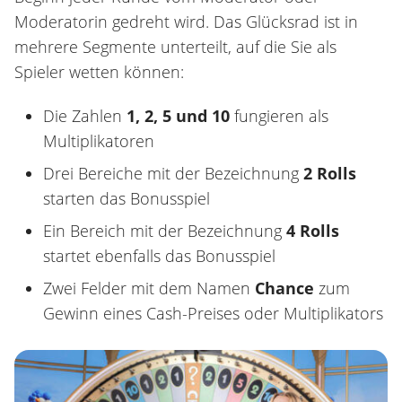
Moderatorin gedreht wird. Das Glücksrad ist in
mehrere Segmente unterteilt, auf die Sie als
Spieler wetten können:
Die Zahlen
1, 2, 5 und 10
fungieren als
Multiplikatoren
Drei Bereiche mit der Bezeichnung
2 Rolls
starten das Bonusspiel
Ein Bereich mit der Bezeichnung
4 Rolls
startet ebenfalls das Bonusspiel
Zwei Felder mit dem Namen
Chance
zum
Gewinn eines Cash-Preises oder Multiplikators