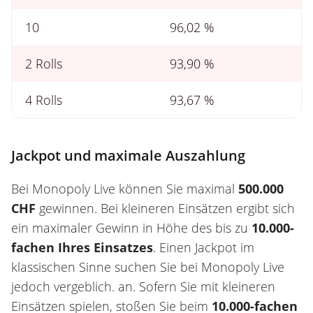
10
96,02 %
2 Rolls
93,90 %
4 Rolls
93,67 %
Jackpot und maximale Auszahlung
Bei Monopoly Live können Sie maximal
500.000
CHF
gewinnen. Bei kleineren Einsätzen ergibt sich
ein maximaler Gewinn in Höhe des bis zu
10.000-
fachen Ihres Einsatzes
. Einen Jackpot im
klassischen Sinne suchen Sie bei Monopoly Live
jedoch vergeblich. an. Sofern Sie mit kleineren
Einsätzen spielen, stoßen Sie beim
10.000-fachen