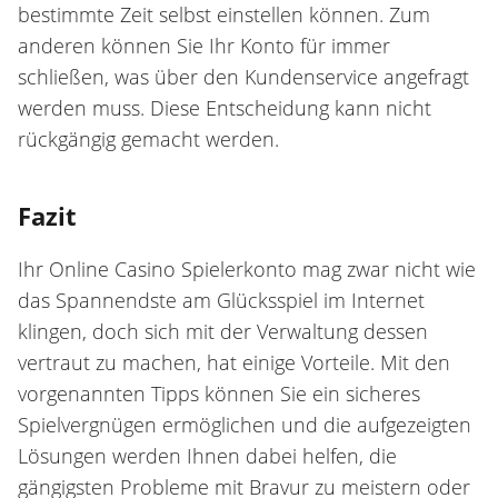
bestimmte Zeit selbst einstellen können. Zum
anderen können Sie Ihr Konto für immer
schließen, was über den Kundenservice angefragt
werden muss. Diese Entscheidung kann nicht
rückgängig gemacht werden.
Fazit
Ihr Online Casino Spielerkonto mag zwar nicht wie
das Spannendste am Glücksspiel im Internet
klingen, doch sich mit der Verwaltung dessen
vertraut zu machen, hat einige Vorteile. Mit den
vorgenannten Tipps können Sie ein sicheres
Spielvergnügen ermöglichen und die aufgezeigten
Lösungen werden Ihnen dabei helfen, die
gängigsten Probleme mit Bravur zu meistern oder