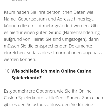
Kaum haben Sie Ihre persönlichen Daten wie
Name, Geburtsdatum und Adresse hinterlegt,
können diese nicht mehr geändert werden. Gibt
es hierfür einen guten Grund (Namensänderung
aufgrund von Heirat, Sie sind umgezogen), dann
müssen Sie die entsprechenden Dokumente
einreichen, sodass diese Informationen angepasst
werden können.
Wie schließe ich mein Online Casino
Spielerkonto?
Es gibt mehrere Optionen, wie Sie Ihr Online
Casino Spielerkonto schließen können. Zum einen
gibt es den Selbstausschluss, den Sie für eine