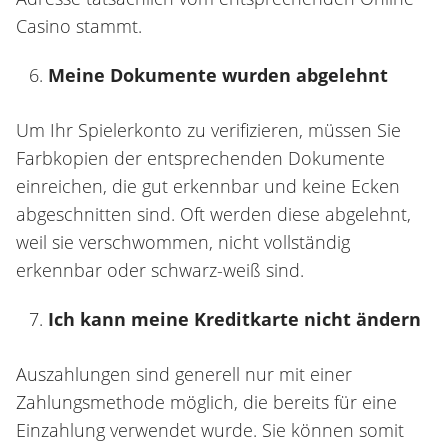
Casino stammt.
Meine Dokumente wurden abgelehnt
Um Ihr Spielerkonto zu verifizieren, müssen Sie
Farbkopien der entsprechenden Dokumente
einreichen, die gut erkennbar und keine Ecken
abgeschnitten sind. Oft werden diese abgelehnt,
weil sie verschwommen, nicht vollständig
erkennbar oder schwarz-weiß sind.
Ich kann meine Kreditkarte nicht ändern
Auszahlungen sind generell nur mit einer
Zahlungsmethode möglich, die bereits für eine
Einzahlung verwendet wurde. Sie können somit