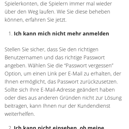
Spielerkonten, die Spielern immer mal wieder
über den Weg laufen. Wie Sie diese beheben
können, erfahren Sie jetzt.
Ich kann mich nicht mehr anmelden
Stellen Sie sicher, dass Sie den richtigen
Benutzernamen und das richtige Passwort
angeben. Wählen Sie die “Passwort vergessen”
Option, um einen Link per E-Mail zu erhalten, der
Ihnen ermöglicht, das Passwort zurückzusetzen.
Sollte sich Ihre E-Mail-Adresse geändert haben
oder dies aus anderen Gründen nicht zur Lösung
beitragen, kann Ihnen nur der Kundendienst
weiterhelfen.
Ich kann nicht einsehen, ob meine