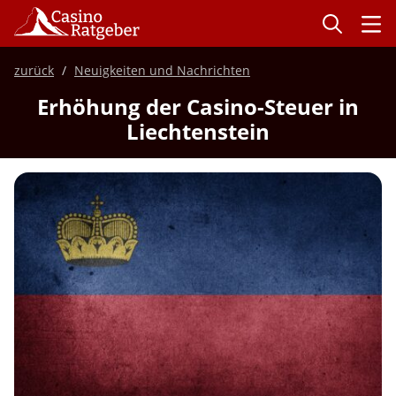
zurück
Neuigkeiten und Nachrichten
Erhöhung der Casino-Steuer in
Liechtenstein