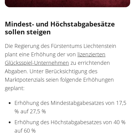
Mindest- und Höchstabgabesätze
sollen steigen
Die Regierung des Fürstentums Liechtenstein
plant eine Erhöhung der von
lizenzierten
Glücksspiel-Unternehmen
zu errichtenden
Abgaben. Unter Berücksichtigung des
Marktpotenzials seien folgende Erhöhungen
geplant:
Erhöhung des Mindestabgabesatzes von 17,5
% auf 27,5 %
Erhöhung des Höchstabgabesatzes von 40 %
auf 60 %