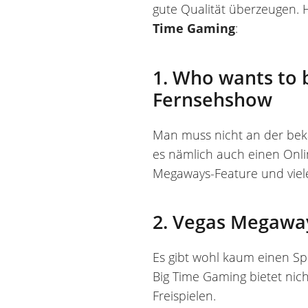
gute Qualität überzeugen. 
Time Gaming
:
1. Who wants to 
Fernsehshow
Man muss nicht an der bek
es nämlich auch einen Onl
Megaways-Feature und viel
2. Vegas Megaway
Es gibt wohl kaum einen Sp
Big Time Gaming bietet nic
Freispielen.