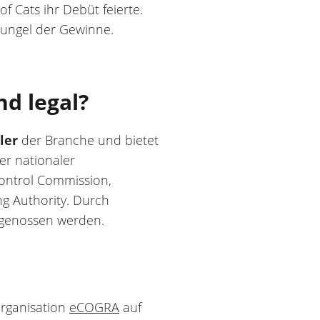
f Cats ihr Debüt feierte.
ungel der Gewinne.
nd legal?
ler
der Branche und bietet
er nationaler
ontrol Commission,
g Authority. Durch
l genossen werden.
organisation
eCOGRA
auf