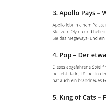
3. Apollo Pays –
Apollo lebt in einem Palast
Slot zum Olymp und helfen 
Sie das Megaways- und ein
4. Pop – Der etw
Dieses abgefahrene Spiel fi
besteht darin, Löcher in d
hat auch ein brandneues Fe
5. King of Cats –