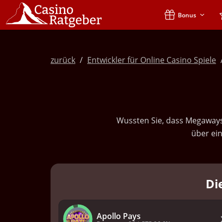
Bonus
zurück
Entwickler für Online Casino Spiele
Wussten Sie, dass Megaways
über ein
Di
Apollo Pays