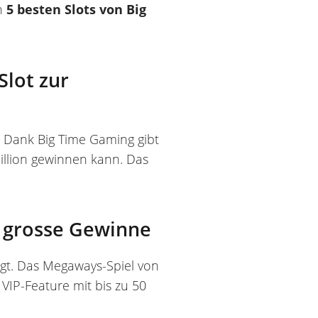
ch
5 besten Slots von Big
Slot zur
 Dank Big Time Gaming gibt
llion gewinnen kann. Das
d grosse Gewinne
ngt. Das Megaways-Spiel von
VIP-Feature mit bis zu 50