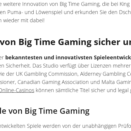
e weitere Innovation von Big Time Gaming, die bei King o
chen Puma- und Löwenspiel und erkunden Sie den Dsch
 wieder mit dabei!
 von Big Time Gaming sicher u
der
bekanntesten und innovativsten
Spieleentwick
n Sicherheit. Das Studio verfügt über Lizenzen mehrer
ie der UK Gambling Commission, Alderney Gambling C
sioner, Canadian Gaming Association und Malta Gamin
Online-Casinos
können sämtliche Titel sicher und lega
ele von Big Time Gaming
ntwickelten Spiele werden von der unabhängigen Prüf