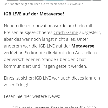
Der Roboter zeigt den Tisch aus verschiedenen Blickwinkeln
iGB L!VE auf der Metaverse!
Neben dieser Innovation wurde auch ein mit
Preisen ausgezeichnetes
Crash-Game
ausgestellt,
aber das war noch längst nicht alles. Unter
anderem war die iGB L!VE auf der
Metaverse
verfügbar. So konnte direkt mit den Ausstellern
der verschiedenen Stände über den Chat
kommuniziert und Fragen gestellt werden.
Eines ist sicher: iGB L!VE war auch dieses Jahr ein
voller Erfolg!
Lesen Sie hier weitere News: