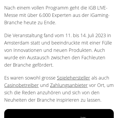
Nach einem vollen Programm geht die iGB L!VE-
Messe mit über 6.000 Experten aus der iGaming-
Branche heute zu Ende.
Die Veranstaltung fand vom 11. bis 14. Juli 2023 in
Amsterdam statt und beeindruckte mit einer Fülle
von Innovationen und neuen Produkten. Auch
wurde ein Austausch zwischen den Fachleuten
der Branche gefördert.
Es waren sowohl grosse
Spielehersteller
als auch
Casinobetreiber
und
Zahlungsanbieter
vor Ort, um
sich die Reden anzuhören und sich von den
Neuheiten der Branche inspirieren zu lassen.