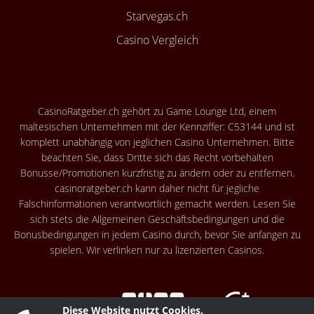
Starvegas.ch
Casino Vergleich
CasinoRatgeber.ch gehört zu Game Lounge Ltd, einem
maltesischen Unternehmen mit der Kennziffer: C53144 und ist
komplett unabhängig von jeglichen Casino Unternehmen. Bitte
beachten Sie, dass Dritte sich das Recht vorbehalten
Bonusse/Promotionen kurzfristig zu ändern oder zu entfernen.
casinoratgeber.ch kann daher nicht für jegliche
Falschinformationen verantwortlich gemacht werden. Lesen Sie
sich stets die Allgemeinen Geschäftsbedingungen und die
Bonusbedingungen in jedem Casino durch, bevor Sie anfangen zu
spielen. Wir verlinken nur zu lizenzierten Casinos.
Diese Website nutzt Cookies.