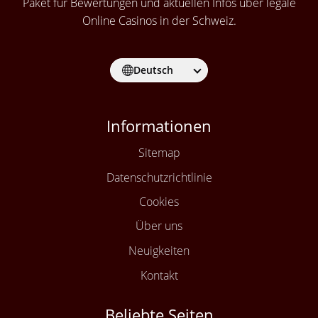
Paket für Bewertungen und aktuellen Infos über legale
Online Casinos in der Schweiz.
Deutsch
Informationen
Sitemap
Datenschutzrichtlinie
Cookies
Über uns
Neuigkeiten
Kontakt
Beliebte Seiten