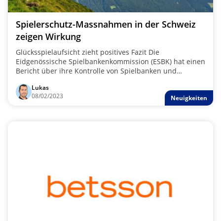
Spielerschutz-Massnahmen in der Schweiz
zeigen Wirkung
Glücksspielaufsicht zieht positives Fazit Die
Eidgenössische Spielbankenkommission (ESBK) hat einen
Bericht über ihre Kontrolle von Spielbanken und
Geldspielen veröffentlicht. In de…
Lukas
08/02/2023
Neuigkeiten