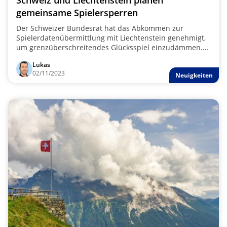
gemeinsame Spielersperren
Der Schweizer Bundesrat hat das Abkommen zur
Spielerdatenübermittlung mit Liechtenstein genehmigt,
um grenzüberschreitendes Glücksspiel einzudämmen.
Hier erfahren Sie mehr über diese wegweisende
Lukas
Entscheidung.
02/11/2023
Neuigkeiten