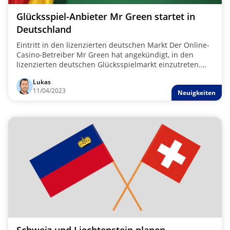
Glücksspiel-Anbieter Mr Green startet in
Deut­schland
Eintritt in den lizenzierten deutschen Markt Der Online-
Casino-Betreiber Mr Green hat angekündigt, in den
lizenzierten deutschen Glücksspielmarkt einzutreten.
Vor einigen Wochen hatte…
Lukas
11/04/2023
Neuigkeiten
Schweiz und Liechtenstein planen