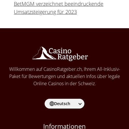
BetMGM verzeichnet beeindruckende
Umsatzsteigerung für 2023
Willkommen auf CasinoRatgeber.ch, Ihrem All-Inklusiv-
Paket für Bewertungen und aktuellen Infos über legale
Online Casinos in der Schweiz.
Deutsch
Informationen