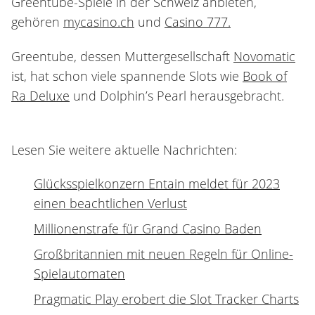
Greentube-Spiele in der Schweiz anbieten,
gehören
mycasino.ch
und
Casino 777.
Greentube, dessen Muttergesellschaft
Novomatic
ist, hat schon viele spannende Slots wie
Book of
Ra Deluxe
und Dolphin’s Pearl herausgebracht.
Lesen Sie weitere aktuelle Nachrichten:
Glücksspielkonzern Entain meldet für 2023
einen beachtlichen Verlust
Millionenstrafe für Grand Casino Baden
Großbritannien mit neuen Regeln für Online-
Spielautomaten
Pragmatic Play erobert die Slot Tracker Charts