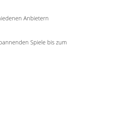
hiedenen Anbietern
 spannenden Spiele bis zum