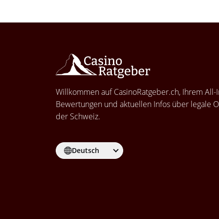
Willkommen auf CasinoRatgeber.ch, Ihrem All-In
Bewertungen und aktuellen Infos über legale O
der Schweiz.
Deutsch