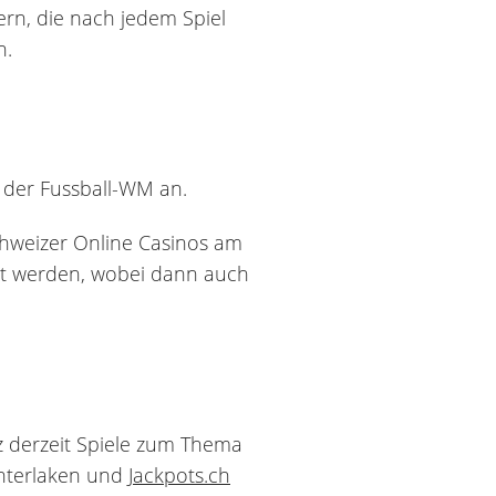
ern, die nach jedem Spiel
n.
g der Fussball-WM an.
chweizer Online Casinos am
lt werden, wobei dann auch
z derzeit Spiele zum Thema
nterlaken und
Jackpots.ch