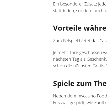
Ein besonderer Zusatz jeder
stattfinden, sondern auch d
Vorteile währ
Zum Beispiel bietet das Ca
Je mehr Tore geschossen we
nächsten Tag als Geschenk
schon die nächsten Grati
Spiele zum The
Neben dem mycasino Footbal
Fussball gespielt, wie Foot