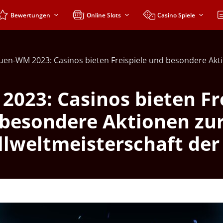
Bewertungen
Online Slots
Casino Spiele
uen-WM 2023: Casinos bieten Freispiele und besondere Akt
023: Casinos bieten Fr
besondere Aktionen zu
llweltmeisterschaft der