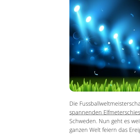
Die Fussballweltmeisterscha
spannenden Elfmeterschie
Schweden. Nun geht es weit
ganzen Welt feiern das Ere