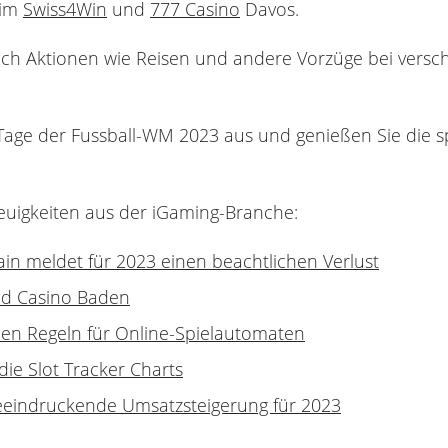
 im
Swiss4Win
und
777 Casino
Davos.
och Aktionen wie Reisen und andere Vorzüge bei versc
n Tage der Fussball-WM 2023 aus und genießen Sie die
Neuigkeiten aus der iGaming-Branche:
in meldet für 2023 einen beachtlichen Verlust
and Casino Baden
en Regeln für Online-Spielautomaten
die Slot Tracker Charts
eindruckende Umsatzsteigerung für 2023