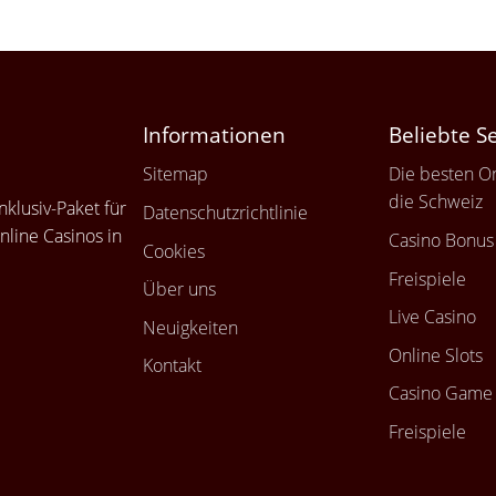
Informationen
Beliebte S
Sitemap
Die besten On
die Schweiz
klusiv-Paket für
Datenschutzrichtlinie
nline Casinos in
Casino Bonus
Cookies
Freispiele
Über uns
Live Casino
Neuigkeiten
Online Slots
Kontakt
Casino Game
Freispiele