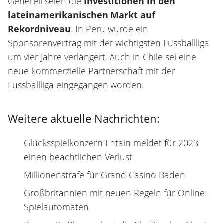
Generell seien die
Investitionen in den
lateinamerikanischen Markt auf
Rekordniveau
. In Peru wurde ein
Sponsorenvertrag mit der wichtigsten Fussballliga
um vier Jahre verlängert. Auch in Chile sei eine
neue kommerzielle Partnerschaft mit der
Fussballliga eingegangen worden.
Weitere aktuelle Nachrichten:
Glücksspielkonzern Entain meldet für 2023
einen beachtlichen Verlust
Millionenstrafe für Grand Casino Baden
Großbritannien mit neuen Regeln für Online-
Spielautomaten