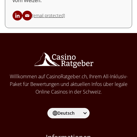
vom Weizen.
[email protected]
Willkommen auf CasinoRatgeber.ch, Ihrem All-Inklusiv-
Paket für Bewertungen und aktuellen Infos über legale
Online Casinos in der Schweiz.
Deutsch
Informationen