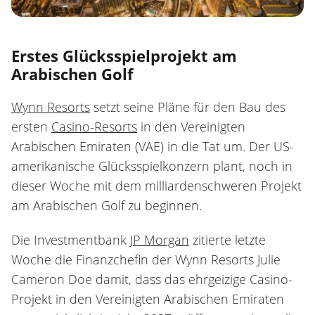
Erstes Glücksspielprojekt am
Arabischen Golf
Wynn Resorts
setzt seine Pläne für den Bau des
ersten
Casino-Resorts
in den Vereinigten
Arabischen Emiraten (VAE) in die Tat um. Der US-
amerikanische Glücksspielkonzern plant, noch in
dieser Woche mit dem milliardenschweren Projekt
am Arabischen Golf zu beginnen.
Die Investmentbank
JP Morgan
zitierte letzte
Woche die Finanzchefin der Wynn Resorts Julie
Cameron Doe damit, dass das ehrgeizige Casino-
Projekt in den Vereinigten Arabischen Emiraten