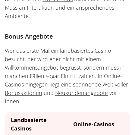
Mass an Interaktion und ein ansprechendes
Ambiente.
Bonus-Angebote
Wer das erste Mal ein landbasiertes Casino
besucht, der wird eher nicht mit einem
Willkommensangebot begrüsst, sondern muss in
manchen Fällen sogar Eintritt zahlen. In Online-
Casinos hingegen liegt eine spannende Welt voller
Bonusaktionen
und
Neukundenangebote
vor
Ihnen.
Landbasierte
Online-Casinos
Casinos