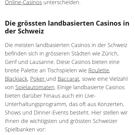
Online-Casinos
unterscheiden.
Die grössten landbasierten Casinos in
der Schweiz
Die meisten landbasierten Casinos in der Schweiz
befinden sich in grösseren Städten wie Zürich,
Genf und Lausanne. Diese Casinos bieten eine
breite Palette an Tischspielen wie
Roulette
,
Blackjack
,
Poker
und
Baccarat
, sowie eine Vielzahl
von
Spielautomaten
. Einige landbasierte Casinos
bieten darüber hinaus auch ein Live-
Unterhaltungsprogramm, das oft aus Konzerten,
Shows und Dinner-Events besteht. Hier stellen wir
Ihnen die wichtigsten und grössten Schweizer
Spielbanken vor: