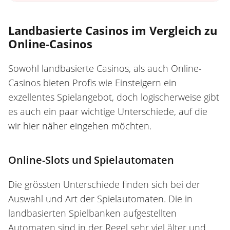
Landbasierte Casinos im Vergleich zu
Online-Casinos
Sowohl landbasierte Casinos, als auch Online-
Casinos bieten Profis wie Einsteigern ein
exzellentes Spielangebot, doch logischerweise gibt
es auch ein paar wichtige Unterschiede, auf die
wir hier näher eingehen möchten.
Online-Slots und Spielautomaten
Die grössten Unterschiede finden sich bei der
Auswahl und Art der Spielautomaten. Die in
landbasierten Spielbanken aufgestellten
Automaten sind in der Regel sehr viel älter und