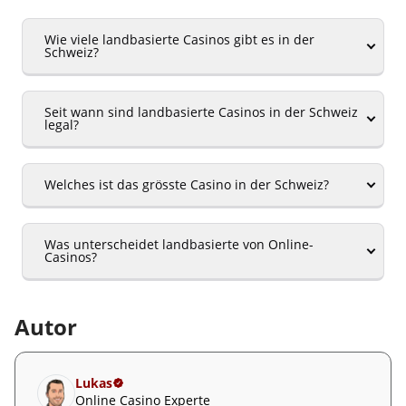
Wie viele landbasierte Casinos gibt es in der
Schweiz?
Seit wann sind landbasierte Casinos in der Schweiz
legal?
Welches ist das grösste Casino in der Schweiz?
Was unterscheidet landbasierte von Online-
Casinos?
Autor
Lukas
Online Casino Experte