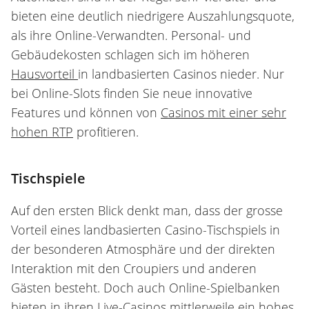
bieten eine deutlich niedrigere Auszahlungsquote,
als ihre Online-Verwandten. Personal- und
Gebäudekosten schlagen sich im höheren
Hausvorteil
in landbasierten Casinos nieder. Nur
bei Online-Slots finden Sie neue innovative
Features und können von
Casinos mit einer sehr
hohen RTP
profitieren.
Tischspiele
Auf den ersten Blick denkt man, dass der grosse
Vorteil eines landbasierten Casino-Tischspiels in
der besonderen Atmosphäre und der direkten
Interaktion mit den Croupiers und anderen
Gästen besteht. Doch auch Online-Spielbanken
bieten in ihren
Live-Casinos
mittlerweile ein hohes