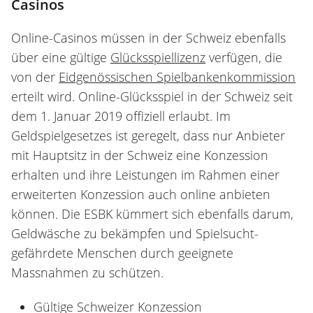
Casinos
Online-Casinos müssen in der Schweiz ebenfalls
über eine gültige
Glücksspiellizenz
verfügen, die
von der
Eidgenössischen Spielbankenkommission
erteilt wird. Online-Glücksspiel in der Schweiz seit
dem 1. Januar 2019 offiziell erlaubt. Im
Geldspielgesetzes ist geregelt, dass nur Anbieter
mit Hauptsitz in der Schweiz eine Konzession
erhalten und ihre Leistungen im Rahmen einer
erweiterten Konzession auch online anbieten
können. Die ESBK kümmert sich ebenfalls darum,
Geldwäsche zu bekämpfen und Spielsucht-
gefährdete Menschen durch geeignete
Massnahmen zu schützen.
Gültige Schweizer Konzession