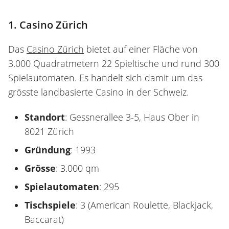
1. Casino Zürich
Das
Casino Zürich
bietet auf einer Fläche von
3.000 Quadratmetern 22 Spieltische und rund 300
Spielautomaten. Es handelt sich damit um das
grösste landbasierte Casino in der Schweiz.
Standort
: Gessnerallee 3-5, Haus Ober in
8021 Zürich
Gründung
: 1993
Grösse
: 3.000 qm
Spielautomaten
: 295
Tischspiele
: 3 (American Roulette, Blackjack,
Baccarat)