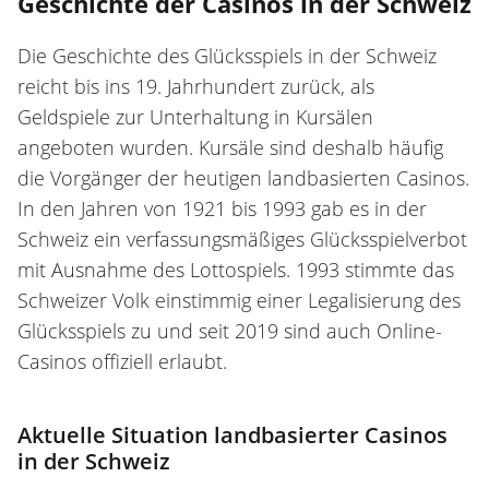
Geschichte der Casinos in der Schweiz
Die Geschichte des Glücksspiels in der Schweiz
reicht bis ins 19. Jahrhundert zurück, als
Geldspiele zur Unterhaltung in Kursälen
angeboten wurden. Kursäle sind deshalb häufig
die Vorgänger der heutigen landbasierten Casinos.
In den Jahren von 1921 bis 1993 gab es in der
Schweiz ein verfassungsmäßiges Glücksspielverbot
mit Ausnahme des Lottospiels. 1993 stimmte das
Schweizer Volk einstimmig einer Legalisierung des
Glücksspiels zu und seit 2019 sind auch Online-
Casinos offiziell erlaubt.
Aktuelle Situation landbasierter Casinos
in der Schweiz