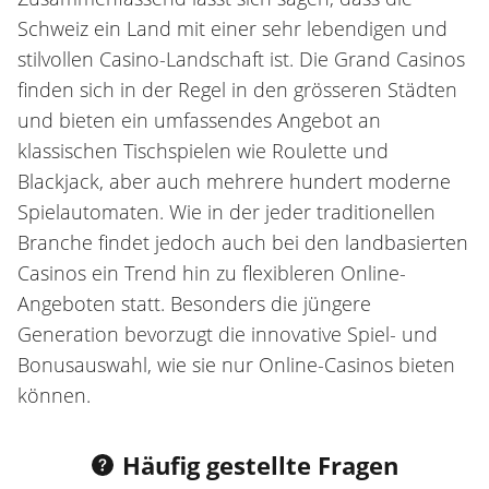
Schweiz ein Land mit einer sehr lebendigen und
stilvollen Casino-Landschaft ist. Die Grand Casinos
finden sich in der Regel in den grösseren Städten
und bieten ein umfassendes Angebot an
klassischen Tischspielen wie Roulette und
Blackjack, aber auch mehrere hundert moderne
Spielautomaten. Wie in der jeder traditionellen
Branche findet jedoch auch bei den landbasierten
Casinos ein Trend hin zu flexibleren Online-
Angeboten statt. Besonders die jüngere
Generation bevorzugt die innovative Spiel- und
Bonusauswahl, wie sie nur Online-Casinos bieten
können.
Häufig gestellte Fragen