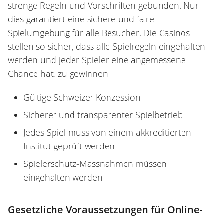
strenge Regeln und Vorschriften gebunden. Nur
dies garantiert eine sichere und faire
Spielumgebung für alle Besucher. Die Casinos
stellen so sicher, dass alle Spielregeln eingehalten
werden und jeder Spieler eine angemessene
Chance hat, zu gewinnen.
Gültige Schweizer Konzession
Sicherer und transparenter Spielbetrieb
Jedes Spiel muss von einem akkreditierten
Institut geprüft werden
Spielerschutz-Massnahmen müssen
eingehalten werden
Gesetzliche Voraussetzungen für Online-