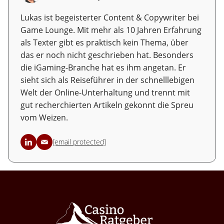
Lukas ist begeisterter Content & Copywriter bei
Game Lounge. Mit mehr als 10 Jahren Erfahrung
als Texter gibt es praktisch kein Thema, über
das er noch nicht geschrieben hat. Besonders
die iGaming-Branche hat es ihm angetan. Er
sieht sich als Reiseführer in der schnelllebigen
Welt der Online-Unterhaltung und trennt mit
gut recherchierten Artikeln gekonnt die Spreu
vom Weizen.
[email protected]