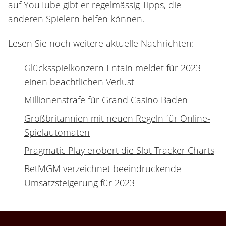
auf YouTube gibt er regelmässig Tipps, die
anderen Spielern helfen können.
Lesen Sie noch weitere aktuelle Nachrichten:
Glücksspielkonzern Entain meldet für 2023
einen beachtlichen Verlust
Millionenstrafe für Grand Casino Baden
Großbritannien mit neuen Regeln für Online-
Spielautomaten
Pragmatic Play erobert die Slot Tracker Charts
BetMGM verzeichnet beeindruckende
Umsatzsteigerung für 2023