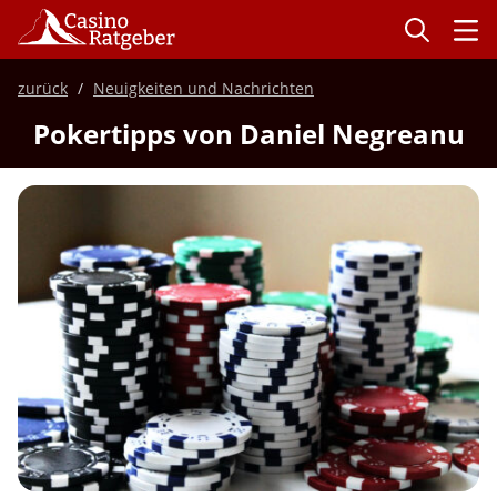
zurück
Neuigkeiten und Nachrichten
Pokertipps von Daniel Negreanu