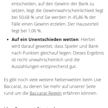
entscheiden, auf den Gewinn der Bank zu
setzen, liegt die Gewinnwahrscheinlichkeit liegt
bei 50,68 % und Sie werden in 45,86 % der
Fälle einen Gewinn erzielen. Der Hausvorteil
liegt bei 1,06 %.
Auf ein Unentschieden wetten
: Hierbei
wird darauf gewettet, dass Spieler und Bank
nach Punkten gleichauf liegen. Dieses Ergebnis
ist recht unwahrscheinlich und die
Auszahlungen entsprechend gut.
Es gibt noch viele weitere Nebenwetten beim Live
Baccarat, zu denen Sie mehr auf unserer Seite
rund um die
Baccarat-Regeln
erfahren können.