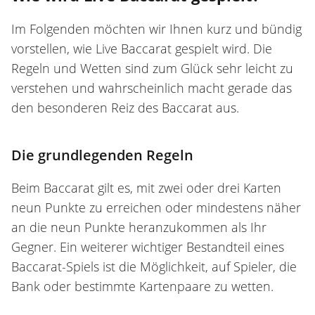
Im Folgenden möchten wir Ihnen kurz und bündig
vorstellen, wie Live Baccarat gespielt wird. Die
Regeln und Wetten sind zum Glück sehr leicht zu
verstehen und wahrscheinlich macht gerade das
den besonderen Reiz des Baccarat aus.
Die grundlegenden Regeln
Beim Baccarat gilt es, mit zwei oder drei Karten
neun Punkte zu erreichen oder mindestens näher
an die neun Punkte heranzukommen als Ihr
Gegner. Ein weiterer wichtiger Bestandteil eines
Baccarat-Spiels ist die Möglichkeit, auf Spieler, die
Bank oder bestimmte Kartenpaare zu wetten.