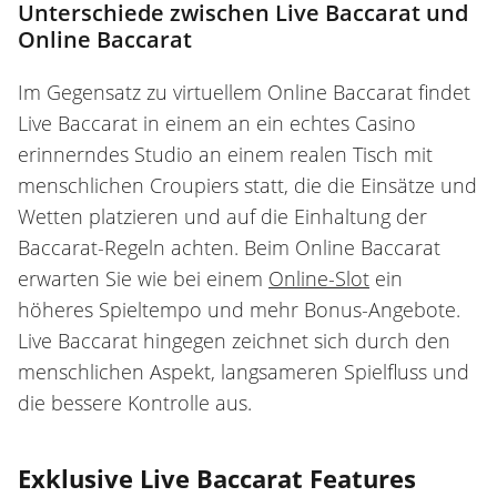
Unterschiede zwischen Live Baccarat und
Online Baccarat
Im Gegensatz zu virtuellem Online Baccarat findet
Live Baccarat in einem an ein echtes Casino
erinnerndes Studio an einem realen Tisch mit
menschlichen Croupiers statt, die die Einsätze und
Wetten platzieren und auf die Einhaltung der
Baccarat-Regeln achten. Beim Online Baccarat
erwarten Sie wie bei einem
Online-Slot
ein
höheres Spieltempo und mehr Bonus-Angebote.
Live Baccarat hingegen zeichnet sich durch den
menschlichen Aspekt, langsameren Spielfluss und
die bessere Kontrolle aus.
Exklusive Live Baccarat Features