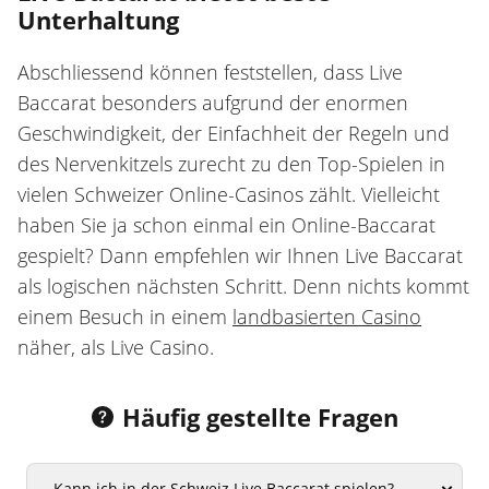
Unterhaltung
Abschliessend können feststellen, dass Live
Baccarat besonders aufgrund der enormen
Geschwindigkeit, der Einfachheit der Regeln und
des Nervenkitzels zurecht zu den Top-Spielen in
vielen Schweizer Online-Casinos zählt. Vielleicht
haben Sie ja schon einmal ein Online-Baccarat
gespielt? Dann empfehlen wir Ihnen Live Baccarat
als logischen nächsten Schritt. Denn nichts kommt
einem Besuch in einem
landbasierten Casino
näher, als Live Casino.
Häufig gestellte Fragen
Kann ich in der Schweiz Live Baccarat spielen?