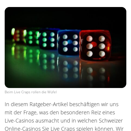
Beim Live Craps rollen die Wüfel
In diesem Ratgeber-Artikel beschäftigen wir uns
mit der Frage, was den besonderen Reiz eines
Live-Casinos ausmacht und in welchen Schweizer
Online-Casinos
Sie Live Craps spielen können. Wir