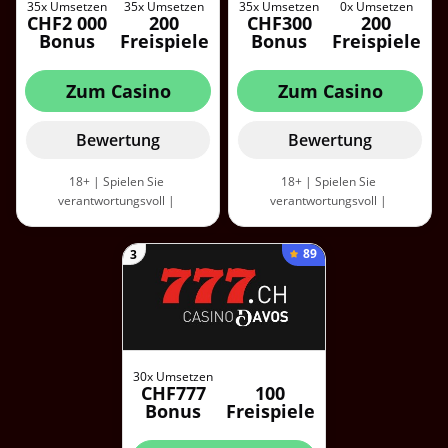
35x Umsetzen
35x Umsetzen
35x Umsetzen
0x Umsetzen
CHF2 000
200
CHF300
200
Bonus
Freispiele
Bonus
Freispiele
Zum Casino
Zum Casino
Bewertung
Bewertung
18+ | Spielen Sie
18+ | Spielen Sie
verantwortungsvoll |
verantwortungsvoll |
BeGambleAware.org |
BeGambleAware.org |
Begambleaware.org
| Bevor der
Begambleaware.org
| Die
89
3
Bonus abgehoben werden kann,
Umsatzbedingungen müssen
muss der Bonusbetrag 35 Mal
innerhalb von 30 Tagen erfüllt
umgesetzt werden. Es gelten die
werden. |
Die Richtlinien und
allgemeinen Bedingungen des
Allgemeinen
Casino-Betreibers. |
Die
Geschäftsbedingungen gelten
Richtlinien und Allgemeinen
Geschäftsbedingungen gelten
30x Umsetzen
CHF777
100
Bonus
Freispiele