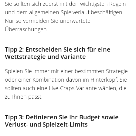
Sie sollten sich zuerst mit den wichtigsten Regeln
und dem allgemeinen Spielverlauf beschäftigen.
Nur so vermeiden Sie unerwartete
Überraschungen.
Tipp 2: Entscheiden Sie sich für eine
Wettstrategie und Variante
Spielen Sie immer mit einer bestimmten Strategie
oder einer Kombination davon im Hinterkopf. Sie
sollten auch eine Live-Craps-Variante wählen, die
zu Ihnen passt.
Tipp 3: Definieren Sie Ihr Budget sowie
Verlust- und Spielzeit-Limits