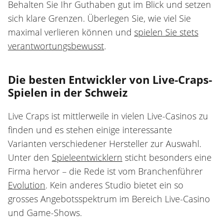
Behalten Sie Ihr Guthaben gut im Blick und setzen
sich klare Grenzen. Überlegen Sie, wie viel Sie
maximal verlieren können und
spielen Sie stets
verantwortungsbewusst
.
Die besten Entwickler von Live-Craps-
Spielen in der Schweiz
Live Craps ist mittlerweile in vielen Live-Casinos zu
finden und es stehen einige interessante
Varianten verschiedener Hersteller zur Auswahl.
Unter den
Spieleentwicklern
sticht besonders eine
Firma hervor – die Rede ist vom Branchenführer
Evolution
. Kein anderes Studio bietet ein so
grosses Angebotsspektrum im Bereich Live-Casino
und Game-Shows.