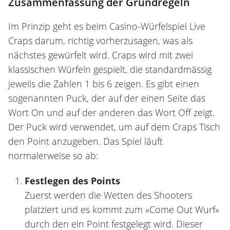
Zusammenfassung der Grundregeln
Im Prinzip geht es beim Casino-Würfelspiel Live
Craps darum, richtig vorherzusagen, was als
nächstes gewürfelt wird. Craps wird mit zwei
klassischen Würfeln gespielt, die standardmässig
jeweils die Zahlen 1 bis 6 zeigen. Es gibt einen
sogenannten Puck, der auf der einen Seite das
Wort On und auf der anderen das Wort Off zeigt.
Der Puck wird verwendet, um auf dem Craps Tisch
den Point anzugeben. Das Spiel läuft
normalerweise so ab:
Festlegen des Points
Zuerst werden die Wetten des Shooters
platziert und es kommt zum «Come Out Wurf»
durch den ein Point festgelegt wird. Dieser