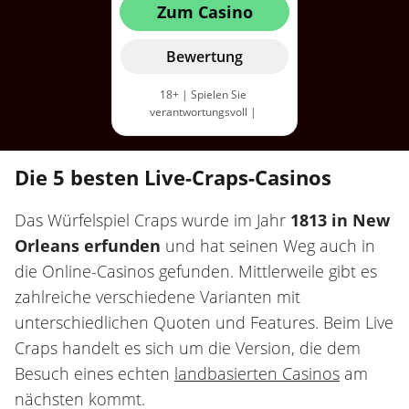
Zum Casino
Bewertung
18+ | Spielen Sie
verantwortungsvoll |
BeGambleAware.org |
Begambleaware.org
| Die
Umsatzbedingungen müssen
Die 5 besten Live-Craps-Casinos
innerhalb von 30 Tagen erfüllt
werden |
Die Richtlinien und
Allgemeinen
Das Würfelspiel Craps wurde im Jahr
1813 in New
Geschäftsbedingungen gelten
Orleans erfunden
und hat seinen Weg auch in
die Online-Casinos gefunden. Mittlerweile gibt es
zahlreiche verschiedene Varianten mit
unterschiedlichen Quoten und Features. Beim Live
Craps handelt es sich um die Version, die dem
Besuch eines echten
landbasierten Casinos
am
nächsten kommt.